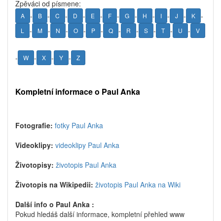
Zpěváci od písmene:
-
-
-
-
-
-
-
-
-
-
-
A
B
C
D
E
F
G
H
I
J
K
-
-
-
-
-
-
-
-
-
-
L
M
N
O
P
Q
R
S
T
U
V
-
-
-
-
W
X
Y
Z
Kompletní informace o Paul Anka
Fotografie:
fotky Paul Anka
Videoklipy:
videoklipy Paul Anka
Životopisy:
životopis Paul Anka
Životopis na Wikipedii:
životopis Paul Anka na Wiki
Další info o Paul Anka :
Pokud hledáš další informace, kompletní přehled www