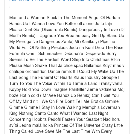
,
Man and a Woman Stuck In The Moment Angel Of Harlem
Hands Up I Wanna Love You Better off alone Je to fajn
Please Dont Go (Discotronic Remix) Dangerously In Love (Dj
Merlin Remix) - Upgrade You Breathe easy Get Up Stand Up
My Prerogative Dangerous Zaufaj Mi (Kanikuly) Pipeline
World Full Of Nothing Precious Jedu na Koni Drop The Base
Formula One - Schumacher Debonaire Desperado Sorry
Seems To Be The Hardest Word Step Into Christmas Bitch
Please Mosh Shake That Ja chce spac Bailamos Když máš v
chalupě orchestrión Dance remix If I Could Fly Wake Up The
Last Song The Funeral Of Hearts Klaus Industry Groupie I
Turn To You The Voice Within To Tame a Land Transylvania
Kdyby Hold You Down Imagine Painkiller Země vzdálená Môj
bože Hot n cold ( Mr.Vee Handz Up Remix) Can´t Get You
Off My Mind nit - We On Fire Don't Tell Me Erotica Gimme
Gimme Gimme I Stay In Love Walking Memphis Loverman
King Nothing Canto Canto What I Wanted Last Night
Concerning Hobbits Pedofil Fasten Your Seatbelt Nad horu
svítá Jedna malá holka Princes Of The Universe Crazy Little
Thing Called Love Save Me The Last Time With Every