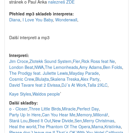
stránek o Paul Anka
nalezneš ZDE
Přehled mp3 skladeb interpreta:
Diana
,
I Love You Baby
,
Wonderwall
,
Další interpreti a mp3
Interpreti:
Jim Croce
,
Zlotekk Sound System
,
Fler
,
Rick Ross feat Ne
,
London Beat
,
NWA
,
The Lemonheads
,
Amy Adams
,
Ben Folds
,
The Prodigy feat. Juliette Lewis
,
Mayday Parade
,
Cosmic Crew
,
Blulajta
,
Skalena Treska
,
Alex Party
,
David Tavare feat 2 Eivissa
,
DJ´s At Work
,
Talla 2XLC
,
,
Kaye Styles
,
Waldos people
Další skladby:
o - Closer
,
Three Little Birds
,
Miracle
,
Perfect Day
,
Party Up In Here
,
Can You Hear Me
,
Memory
,
Milionář
,
Stará Lou
,
Bleed It Out
,
New Divide
,
Sen
,
Merry Christmas
,
Heal the world
,
The Phantom Of The Opera
,
Mama
,
Kristínka
,
Please don´t leave me
,
If That´s OK With You
,
Hotel California