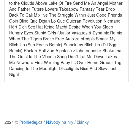
to the Clouds Above Lake Of Fire Send Me An Angel Mother
And Father Futere Lovers Takeabow Fantasy Tear Drop
Back To Cali Mix live The Struggle Within Just Good Friends
Goin Blind Que Digan Lo Que Quieran Revolution Niemand
Hört Dich Sex Hat Keine Macht Desire When You Sleep
Hungry Eyes Stupid Girls (Junior Vasquez & Dynamix Remix
When The Tigers Broke Free Auto za předpis Smack My
Bitch Up (Sub Focus Remix) Smack my Bitch Up (DJ Sqgl
Remix) Rock´n´Roll Zoo A pak se z toho neposer Shake that
The Outside The Vicodin Song Don´t Let Me Down Takes
Me Nowhere First Warning Baby Its Over Home Grauer Tag
Dancing In The Moonlight Discolights Nice And Slow Last
Night
2024 ©
Prohledej.cz
/
Návody na hry
/
články