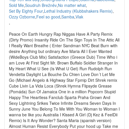
Sold Me
,
Soudruh Brežněv
,
No matter what
,
Set By Eighty Four
,
Lethal Industry (Klubbshakers Remix)
,
Ozzy Ozborne
,
Feel so good
,
Samba
,
Vlak
,
Peace On Earth Hungry Rap Niggas Have A Party Remix
(Dirty Promo) Insanity Ride On The Sign Toys In The Attic All
I Really Want Breathe ( Enter Sandman NYC Beat Burn with
desire Anything but ordinary Ave Maria All I Ever Wanted
(WideBoys Club Mix) Satisfaction (Greece Dub) Time Who i
am Love At First Sight Mr. Brown Buffalo Soldier Stranger In
My Heart What U See (Is What U Get) Run Rudolph Run
Vendetta Daylight La Bouche Du Chien Love Don´t Let Me
Go (Michael Angelo & Highway Star Fpmip Dirt Shrek remix
Cube Livin La Vida Loca (Shrek Hymna Flipsyde Grease
(Pomáda) Sun Of Jamaica One in a million Popcorn Stupid
Happy The Heartless Fanclub Sparta Praha Grown And
Sexy Lightning Srikes Twice Infinite Dreams Seven Days In
Sunny June You Belong To Me With You Woman to Woman I
wanna be like you Australia I Kissed A Girl (Dj Kez & FeelDii
Remix) Is It Any Wonder? Santa Maria (spanish version)
Almost Human Resist Everybody Put your hood up Take me