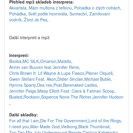
Přehled mp3 skladeb interpreta:
Akvarista
,
Mám muflona z teflonu
,
Pohádka o zlých nohách
,
Pohádka
,
Svět podle hovnivála
,
Sumectví
,
Zamilovaní
vodník
,
Život Je Pes
,
Další interpreti a mp3
Interpreti:
Booba
,
MC SiLK
,
Omarion
,
Matello
,
Armin van Buuren feat Jennifer Rene
,
Chris Brown ft. Lil Wayne & Lupe Fiasco
,
Pilsner Oiquell
,
Gwen Stefani Feat. Akon
,
Didier Sinclair
,
Michael Buble
,
Hymna Sparty
,
Des´ree
,
Post
,
Barenaked Ladies
,
Jennifer Paige
,
Missy Elliott Feat. Ciara & Fatman Scoop
,
Busted
,
Rockson
,
Sixpence None The Richer
,
Jennifer Hudson
,
Další skladby:
For all that I am
,
Die For The Government
,
Lord of the Rings
,
I need you
,
Man Made God
,
Vietkong
,
Black Thumbnail
,
Top Ten Mix July
,
Underground People
,
Čistírna
,
Kabelovka
,