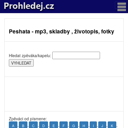
Peshata - mp3, skladby , životopis, fotky
Hledat zpěváka/kapelu:
Zpěváci od písmene:
-
-
-
-
-
-
-
-
-
-
-
A
B
C
D
E
F
G
H
I
J
K