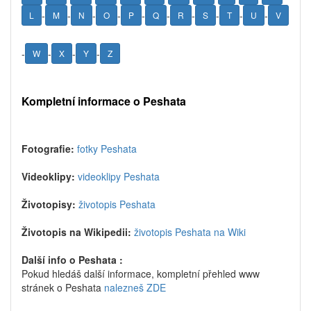
-
-
-
-
-
-
-
-
-
-
L
M
N
O
P
Q
R
S
T
U
V
-
-
-
-
W
X
Y
Z
Kompletní informace o Peshata
Fotografie:
fotky Peshata
Videoklipy:
videoklipy Peshata
Životopisy:
životopis Peshata
Životopis na Wikipedii:
životopis Peshata na Wiki
Další info o Peshata :
Pokud hledáš další informace, kompletní přehled www
stránek o Peshata
nalezneš ZDE