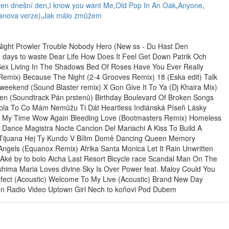
ten dnešní den
,
I know you want Me
,
Old Pop In An Oak
,
Anyone
,
anova verze)
,
Jak málo zmůžem
e Night Prowler Trouble Nobody Hero (New ss - Du Hast Den
days to waste Dear Life How Does It Feel Get Down Patrik Och
 Sex Living In The Shadows Bed Of Roses Have You Ever Really
mix) Because The Night (2-4 Grooves Remix) 18 (Eska edit) Talk
weekend (Sound Blaster remix) X Gon Give It To Ya (Dj Khaira Mix)
en (Soundtrack Pán prstenů) Birthday Boulevard Of Broken Songs
la To Co Mám Nemůžu Ti Dát Heartless Indiánská Píseň Lásky
d My Time Wow Again Bleeding Love (Bootmasters Remix) Homeless
Dance Magistra Nocte Cancion Del Mariachi A Kiss To Build A
 Tijuana Hej Ty Kundo V Bílim Domě Dancing Queen Memory
ngels (Equanox Remix) Afrika Santa Monica Let It Rain Unwritten
é by to bolo Aicha Last Resort Bicycle race Scandal Man On The
oshima Maria Loves divine Sky Is Over Power feat. Maloy Could You
ect (Acoustic) Welcome To My Live (Acoustic) Brand New Day
n Radio Video Uptown Girl Nech to koňovi Pod Dubem