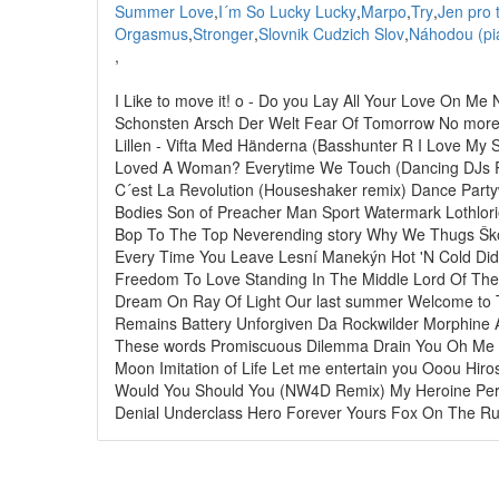
Summer Love
,
I´m So Lucky Lucky
,
Marpo
,
Try
,
Jen pro 
Orgasmus
,
Stronger
,
Slovnik Cudzich Slov
,
Náhodou (pi
,
I Like to move it! o - Do you Lay All Your Love On M
Schonsten Arsch Der Welt Fear Of Tomorrow No more 
Lillen - Vifta Med Händerna (Basshunter R I Love My
Loved A Woman? Everytime We Touch (Dancing DJs Re
C´est La Revolution (Houseshaker remix) Dance Party
Bodies Son of Preacher Man Sport Watermark Lothlori
Bop To The Top Neverending story Why We Thugs Ško
Every Time You Leave Lesní Manekýn Hot 'N Cold Di
Freedom To Love Standing In The Middle Lord Of The 
Dream On Ray Of Light Our last summer Welcome to
Remains Battery Unforgiven Da Rockwilder Morphine A
These words Promiscuous Dilemma Drain You Oh Me Ak
Moon Imitation of Life Let me entertain you Ooou Hir
Would You Should You (NW4D Remix) My Heroine Perf
Denial Underclass Hero Forever Yours Fox On The Ru