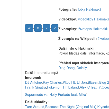
Fotografie:
fotky Hakimakli
Videoklipy:
videoklipy Hakimakli
-
-
-
W
X
Y
Z
Životopisy:
životopis Hakimakli
Životopis na Wikipedii:
životop
Další info o Hakimakli :
Pokud hledáš další informace, k
Přehled mp3 skladeb interpret
Ding Dong
,
Dolally
,
Další interpreti a mp3
Interpreti:
DJ Antoine
,
Ray Charles
,
Pitbull ft. Lil Jon
,
Blázen
,
Blog 
Frank Sinatra
,
Pokémon
,
Timbaland
,
Alex C feat. Y
,
Oce
,
Supermode vs. Nelly Furtado feat. Mika
Další skladby:
Turn Around
,
Because The Night (Original Mix)
,
Krysař