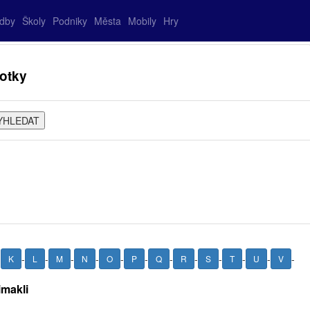
adby
Školy
Podniky
Města
Mobily
Hry
fotky
-
-
-
-
-
-
-
-
-
-
-
-
-
K
L
M
N
O
P
Q
R
S
T
U
V
imakli