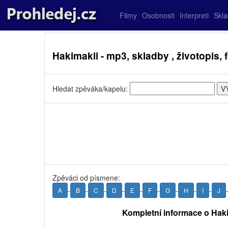
Filmy
Osobnosti
Interpreti
Skl
Hakimakli - mp3, skladby , životopis, 
Hledat zpěváka/kapelu:
Zpěváci od písmene:
-
-
-
-
-
-
-
-
-
A
B
C
D
E
F
G
H
I
J
Kompletní informace o Hak