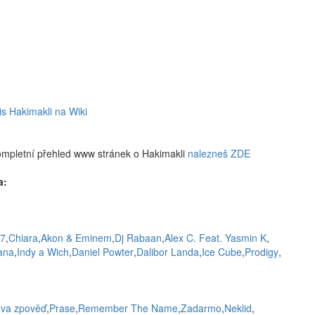
is Hakimakli na Wiki
ompletní přehled www stránek o Hakimakli
nalezneš ZDE
a:
27
,
Chiara
,
Akon & Eminem
,
Dj Rabaan
,
Alex C. Feat. Yasmin K
,
ana
,
Indy a Wich
,
Daniel Powter
,
Dalibor Landa
,
Ice Cube
,
Prodigy
,
ova zpověď
,
Prase
,
Remember The Name
,
Zadarmo
,
Neklid
,