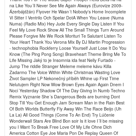
na Like You´ll Never See Me Again Always (Eurovize 2009-
Ázerbájdžán) Flyover He Wasn´t Nobody's Home Incomplete
Vi Sitter I Ventrilo Och Spelar DotA When You Leave (Numa
Numa) (Radio Mix) Hey Jude Every Single Day Listen If You
Feel My Love Rock Show All The Small Things Turn Around
Please Forgive Me We Rock Morituri Te Salutant Listen To
Your Heart Thank You Verona Mix By DJ Martin Progression
- technophobia Rockferry Loose Yourself Just Lose It Do You
Know (The Ping Pong Song) Braveheart Theme Bring Me To
Life Missing Jaký to je Insomnia ida feat Nelly Furtado -
Jump The riddle Stranger Meleme meleme kávu Killa
Zadarmo The Voice Within White Christmas Wasting Love
Život Sampler LP Nekonečný příběh Whine up First Time
Nelutujem Right Now Wow Brown Eyes Again Again Dnem I
Nocí Yesterday Shadow Of The Day Giving In Numb Techno
Remix Vyznanie She´s Dangerous Beds are burning Dont
Stop Till You Get Enough Jam Scream Man in the Rain Best
Of Both Worlds Butterfly Fly Away Win The Race Beijo (Uh
La La) All Good Things (Come To An End) Try Lúčenie
Wonderwall Stars Are Blind Bon soir Is it love I´ll be missing
you I Want To Break Free Love Of My Life Ohne Dich
America Cotton Eye Joe Maria Pon De Replay Queen Of