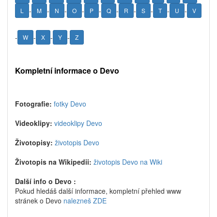
-
-
-
-
-
-
-
-
-
-
L
M
N
O
P
Q
R
S
T
U
V
-
-
-
-
W
X
Y
Z
Kompletní informace o Devo
Fotografie:
fotky Devo
Videoklipy:
videoklipy Devo
Životopisy:
životopis Devo
Životopis na Wikipedii:
životopis Devo na Wiki
Další info o Devo :
Pokud hledáš další informace, kompletní přehled www
stránek o Devo
nalezneš ZDE