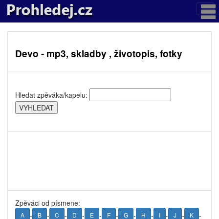
Devo - mp3, skladby , životopis, fotky
Hledat zpěváka/kapelu:
Zpěváci od písmene:
-
-
-
-
-
-
-
-
-
-
-
A
B
C
D
E
F
G
H
I
J
K