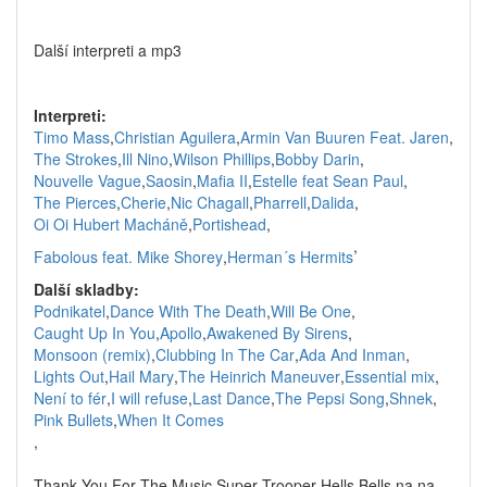
Další interpreti a mp3
Interpreti:
Timo Mass
,
Christian Aguilera
,
Armin Van Buuren Feat. Jaren
,
The Strokes
,
Ill Nino
,
Wilson Phillips
,
Bobby Darin
,
Nouvelle Vague
,
Saosin
,
Mafia II
,
Estelle feat Sean Paul
,
The Pierces
,
Cherie
,
Nic Chagall
,
Pharrell
,
Dalida
,
Oi Oi Hubert Macháně
,
Portishead
,
,
Fabolous feat. Mike Shorey
,
Herman´s Hermits
Další skladby:
Podnikatel
,
Dance With The Death
,
Will Be One
,
Caught Up In You
,
Apollo
,
Awakened By Sirens
,
Monsoon (remix)
,
Clubbing In The Car
,
Ada And Inman
,
Lights Out
,
Hail Mary
,
The Heinrich Maneuver
,
Essential mix
,
Není to fér
,
I will refuse
,
Last Dance
,
The Pepsi Song
,
Shnek
,
Pink Bullets
,
When It Comes
,
Thank You For The Music Super Trooper Hells Bells na na