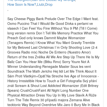
How Soon Is Now?
,
Liubi
,
Drop
,
Say Cheese Piggy Bank Prelude Over The Edge I Want feat.
Oxmo Puccino That I Would Be Good Dívka s perlami ve
vlasech I Can Feel You Fine Without You 9 PM (Till I Come)
long version remix Don´t Tell Me Memory Practice What You
Preach God only knows Dammit Maybe Womanizer
(Tenagers Remix) I Know What You Want Gravity Tremble
for My Beloved Last Christmas I´m Only Shooting Love (2-4
Grooves Radio mix) Noche De Entierro (Nuestro Amor)
Return of the tres Znělka All We Are Step Up There He Is My
Ballz Can You Hear Me (Bitku Rmx) Sorry Youre Not A
Winner Understanding Renegade Master Sous les vent
Soundtrack The Math Jericho Hej lidi Let Me Think About It
Sám Proti Všetkým+Opäť Na Streche live Age of Innocence -
History Irresistible How to Touch a Girl Fotografia Svý přání
znát Scream & Shout Lost Addicted Womanizer (Edit Britney
Spears) CrushCrushFaint All Night Long Number One
Physical Attraction Dress You Up In My Love Slavík A Růže
Turn The Tide Remix 30 případů majora Zemana Alive
tecktonic Way Beyond Overdrive Mix Jaro 0 Bury Me In Black