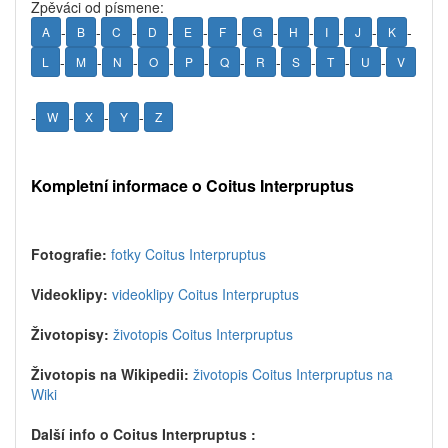
Zpěváci od písmene:
-
-
-
-
-
-
-
-
-
-
-
A
B
C
D
E
F
G
H
I
J
K
-
-
-
-
-
-
-
-
-
-
L
M
N
O
P
Q
R
S
T
U
V
-
-
-
-
W
X
Y
Z
Kompletní informace o Coitus Interpruptus
Fotografie:
fotky Coitus Interpruptus
Videoklipy:
videoklipy Coitus Interpruptus
Životopisy:
životopis Coitus Interpruptus
Životopis na Wikipedii:
životopis Coitus Interpruptus na
Wiki
Další info o Coitus Interpruptus :