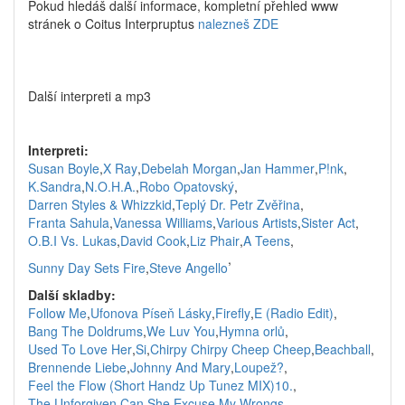
Pokud hledáš další informace, kompletní přehled www
stránek o Coitus Interpruptus
nalezneš ZDE
Další interpreti a mp3
Interpreti:
Susan Boyle
,
X Ray
,
Debelah Morgan
,
Jan Hammer
,
P!nk
,
K.Sandra
,
N.O.H.A.
,
Robo Opatovský
,
Darren Styles & Whizzkid
,
Teplý Dr. Petr Zvěřina
,
Franta Sahula
,
Vanessa Williams
,
Various Artists
,
Sister Act
,
O.B.I Vs. Lukas
,
David Cook
,
Liz Phair
,
A Teens
,
,
Sunny Day Sets Fire
,
Steve Angello
Další skladby:
Follow Me
,
Ufonova Píseň Lásky
,
Firefly
,
E (Radio Edit)
,
Bang The Doldrums
,
We Luv You
,
Hymna orlů
,
Used To Love Her
,
Si
,
Chirpy Chirpy Cheep Cheep
,
Beachball
,
Brennende Liebe
,
Johnny And Mary
,
Loupež?
,
Feel the Flow (Short Handz Up Tunez MIX)10.
,
The Unforgiven
,
Can She Excuse My Wrongs
,