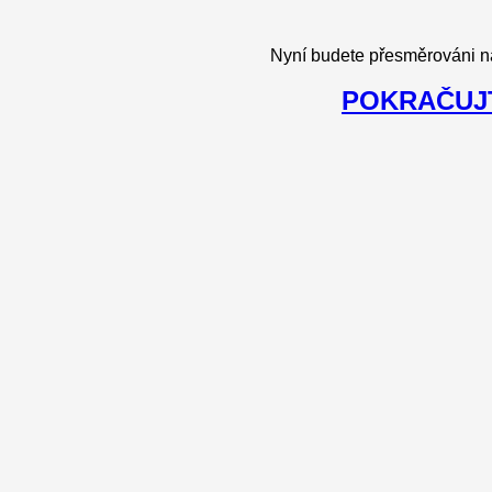
Nyní budete přesměrováni n
POKRAČUJT