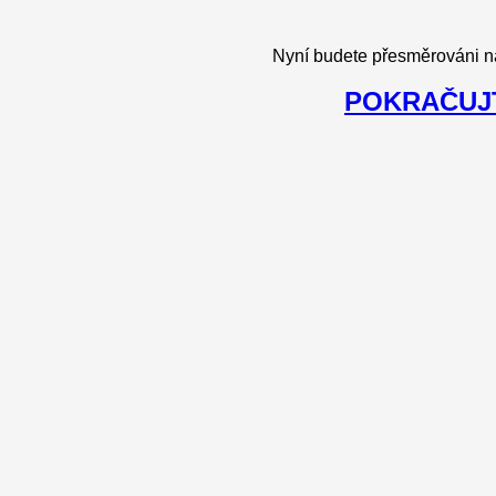
Nyní budete přesměrováni n
POKRAČUJT