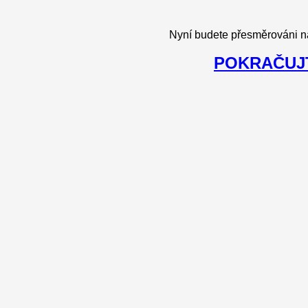
Nyní budete přesměrováni n
POKRAČUJT