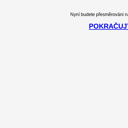
Nyní budete přesměrováni n
POKRAČUJT