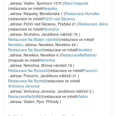
, adresa: Vlašim, Sportovní 1570 )
Stará hospoda
(restaurace ve městě
Nespeky
, adresa: Nespeky, Benešovská 1 )
Restaurace Homolka
(restaurace ve městě
Poříčí nad Sázavou
, adresa: Poříčí nad Sázavou, Pražská 21 )
Restaurace Jiskra
(restaurace ve městě
Struhařov
, adresa: Struhařov, Janáčkovo nábřeží 76 )
Restaurace Na Malém náměstí
(restaurace ve městě
Neveklov
, adresa: Neveklov, Neveklov 49 )
Restaurace Na Nové
(restaurace ve městě
Neveklov
, adresa: Neveklov, Neveklov 6 )
RestauraceNaRadnici
(hospoda ve městě
Netvořice
, adresa: Netvořice, Mírové náměstí 19 )
Restaurace Na Rozcestí
(restaurace ve městě
Pravonín
, adresa: Pravonín, Janáčkovo nábřeží 31 )
Restaurace Na Rychtě
(restaurace ve městě
Vrchotovy Janovice
, adresa: Vrchotovy Janovice, Janáčkovo nábřeží 2 )
RestauraceNaSídlišti
(restaurace ve městě
Vlašim
, adresa: Vlašim, Ppor. Příhody )