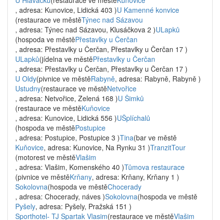
U Hlaváčků
(restaurace ve městě
Kuňovice
, adresa: Kunovice, Lidická 403 )
U Kamenné konvice
(restaurace ve městě
Týnec nad Sázavou
, adresa: Týnec nad Sázavou, Klusáčkova 2 )
ULapků
(hospoda ve městě
Přestavlky u Čerčan
, adresa: Přestavlky u Čerčan, Přestavlky u Čerčan 17 )
ULapků
(jídelna ve městě
Přestavlky u Čerčan
, adresa: Přestavlky u Čerčan, Přestavlky u Čerčan 17 )
U Oldy
(pivnice ve městě
Rabyně
, adresa: Rabyně, Rabyně )
Ustudny
(restaurace ve městě
Netvořice
, adresa: Netvořice, Zelená 168 )
U Šimků
(restaurace ve městě
Kuňovice
, adresa: Kunovice, Lidická 556 )
UŠplíchalů
(hospoda ve městě
Postupice
, adresa: Postupice, Postupice 3 )
Tina
(bar ve městě
Kuňovice
, adresa: Kunovice, Na Rynku 31 )
TranzitTour
(motorest ve městě
Vlašim
, adresa: Vlašim, Komenského 40 )
Tůmova restaurace
(pivnice ve městě
Krňany
, adresa: Krňany, Krňany 1 )
Sokolovna
(hospoda ve městě
Chocerady
, adresa: Chocerady, náves )
Sokolovna
(hospoda ve městě
Pyšely
, adresa: Pyšely, Pražská 151 )
Sporthotel- TJ Spartak Vlasim
(restaurace ve městě
Vlašim