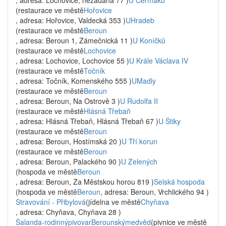
, adresa: Lochovice, nezadána 77 )
U Čermáků
(restaurace ve městě
Hořovice
, adresa: Hořovice, Valdecká 353 )
UHradeb
(restaurace ve městě
Beroun
, adresa: Beroun 1, Zámečnická 11 )
U Koníčků
(restaurace ve městě
Lochovice
, adresa: Lochovice, Lochovice 55 )
U Krále Václava IV
(restaurace ve městě
Točník
, adresa: Točník, Komenského 555 )
UMadly
(restaurace ve městě
Beroun
, adresa: Beroun, Na Ostrově 3 )
U Rudolfa II
(restaurace ve městě
Hlásná Třebaň
, adresa: Hlásná Třebaň, Hlásná Třebaň 67 )
U Štiky
(restaurace ve městě
Beroun
, adresa: Beroun, Hostímská 20 )
U Tří korun
(restaurace ve městě
Beroun
, adresa: Beroun, Palackého 90 )
U Zelených
(hospoda ve městě
Beroun
, adresa: Beroun, Za Městskou horou 819 )
Selská hospoda
(hospoda ve městě
Beroun
, adresa: Beroun, Vrchlického 94 )
Stravování - Přibylová
(jídelna ve městě
Chyňava
, adresa: Chyňava, Chyňava 28 )
Šalanda-rodinnýpivovarBerounskýmedvěd
(pivnice ve městě