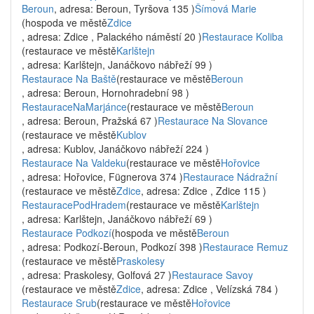
Beroun
, adresa: Beroun, Tyršova 135 )
Šímová Marie
(hospoda ve městě
Zdice
, adresa: Zdice , Palackého náměstí 20 )
Restaurace Koliba
(restaurace ve městě
Karlštejn
, adresa: Karlštejn, Janáčkovo nábřeží 99 )
Restaurace Na Baště
(restaurace ve městě
Beroun
, adresa: Beroun, Hornohradební 98 )
RestauraceNaMarjánce
(restaurace ve městě
Beroun
, adresa: Beroun, Pražská 67 )
Restaurace Na Slovance
(restaurace ve městě
Kublov
, adresa: Kublov, Janáčkovo nábřeží 224 )
Restaurace Na Valdeku
(restaurace ve městě
Hořovice
, adresa: Hořovice, Fügnerova 374 )
Restaurace Nádražní
(restaurace ve městě
Zdice
, adresa: Zdice , Zdice 115 )
RestauracePodHradem
(restaurace ve městě
Karlštejn
, adresa: Karlštejn, Janáčkovo nábřeží 69 )
Restaurace Podkozí
(hospoda ve městě
Beroun
, adresa: Podkozí-Beroun, Podkozí 398 )
Restaurace Remuz
(restaurace ve městě
Praskolesy
, adresa: Praskolesy, Golfová 27 )
Restaurace Savoy
(restaurace ve městě
Zdice
, adresa: Zdice , Velízská 784 )
Restaurace Srub
(restaurace ve městě
Hořovice