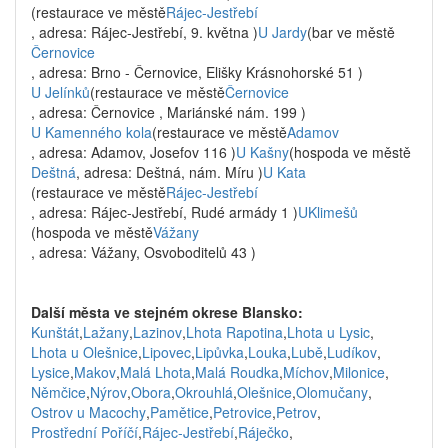
(restaurace ve městě
Rájec-Jestřebí
, adresa: Rájec-Jestřebí, 9. května )
U Jardy
(bar ve městě
Černovice
, adresa: Brno - Černovice, Elišky Krásnohorské 51 )
U Jelínků
(restaurace ve městě
Černovice
, adresa: Černovice , Mariánské nám. 199 )
U Kamenného kola
(restaurace ve městě
Adamov
, adresa: Adamov, Josefov 116 )
U Kašny
(hospoda ve městě
Deštná
, adresa: Deštná, nám. Míru )
U Kata
(restaurace ve městě
Rájec-Jestřebí
, adresa: Rájec-Jestřebí, Rudé armády 1 )
UKlimešů
(hospoda ve městě
Vážany
, adresa: Vážany, Osvoboditelů 43 )
Další města ve stejném okrese Blansko:
Kunštát
,
Lažany
,
Lazinov
,
Lhota Rapotina
,
Lhota u Lysic
,
Lhota u Olešnice
,
Lipovec
,
Lipůvka
,
Louka
,
Lubě
,
Ludíkov
,
Lysice
,
Makov
,
Malá Lhota
,
Malá Roudka
,
Míchov
,
Milonice
,
Němčice
,
Nýrov
,
Obora
,
Okrouhlá
,
Olešnice
,
Olomučany
,
Ostrov u Macochy
,
Pamětice
,
Petrovice
,
Petrov
,
Prostřední Poříčí
,
Rájec-Jestřebí
,
Ráječko
,