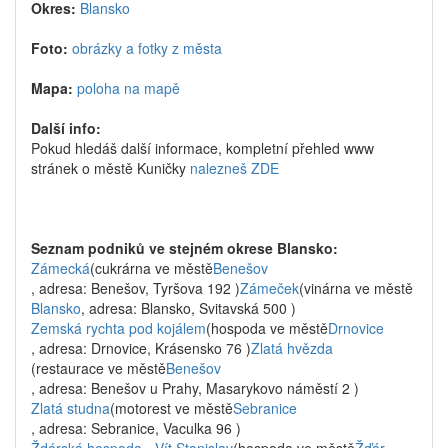
Okres:
Blansko
Foto:
obrázky a fotky z města
Mapa:
poloha na mapě
Další info:
Pokud hledáš další informace, kompletní přehled www
stránek o městě Kuničky
nalezneš ZDE
Seznam podniků ve stejném okrese Blansko:
Zámecká
(cukrárna ve městě
Benešov
, adresa: Benešov, Tyršova 192 )
Zámeček
(vinárna ve městě
Blansko
, adresa: Blansko, Svitavská 500 )
Zemská rychta pod kojálem
(hospoda ve městě
Drnovice
, adresa: Drnovice, Krásensko 76 )
Zlatá hvězda
(restaurace ve městě
Benešov
, adresa: Benešov u Prahy, Masarykovo náměstí 2 )
Zlatá studna
(motorest ve městě
Sebranice
, adresa: Sebranice, Vaculka 96 )