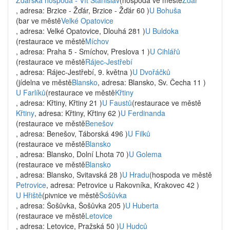
Ždárská hospoda - Vít Stanislav
(hospoda ve městě
Žďár
, adresa: Brzice - Žďár, Brzice - Žďár 60 )
U Bohuša
(bar ve městě
Velké Opatovice
, adresa: Velké Opatovice, Dlouhá 281 )
U Buldoka
(restaurace ve městě
Míchov
, adresa: Praha 5 - Smíchov, Preslova 1 )
U Cihlářů
(restaurace ve městě
Rájec-Jestřebí
, adresa: Rájec-Jestřebí, 9. května )
U Dvořáčků
(jídelna ve městě
Blansko
, adresa: Blansko, Sv. Čecha 11 )
U Farlíků
(restaurace ve městě
Křtiny
, adresa: Křtiny, Křtiny 21 )
U Faustů
(restaurace ve městě
Křtiny
, adresa: Křtiny, Křtiny 62 )
U Ferdinanda
(restaurace ve městě
Benešov
, adresa: Benešov, Táborská 496 )
U Filků
(restaurace ve městě
Blansko
, adresa: Blansko, Dolní Lhota 70 )
U Golema
(restaurace ve městě
Blansko
, adresa: Blansko, Svitavská 28 )
U Hradu
(hospoda ve městě
Petrovice
, adresa: Petrovice u Rakovníka, Krakovec 42 )
U Hřiště
(pivnice ve městě
Šošůvka
, adresa: Šošůvka, Šošůvka 205 )
U Huberta
(restaurace ve městě
Letovice
, adresa: Letovice, Pražská 50 )
U Hudců