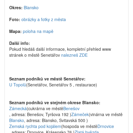
Okres:
Blansko
Foto:
obrázky a fotky z města
Mapa:
poloha na mapě
Další info:
Pokud hledáš další informace, kompletní přehled www
stránek o městě Senetářov
nalezneš ZDE
Seznam podniků ve městě Senetářov:
U Topolů
(Senetářov, Senetářov 5 , restaurace)
Seznam podniků ve stejném okrese Blansko:
Zámecká
(cukrárna ve městě
Benešov
, adresa: Benešov, Tyršova 192 )
Zámeček
(vinárna ve městě
Blansko
, adresa: Blansko, Svitavská 500 )
Zemská rychta pod kojálem
(hospoda ve městě
Drnovice
, adresa: Drnovice, Krásensko 76 )
Zlatá hvězda