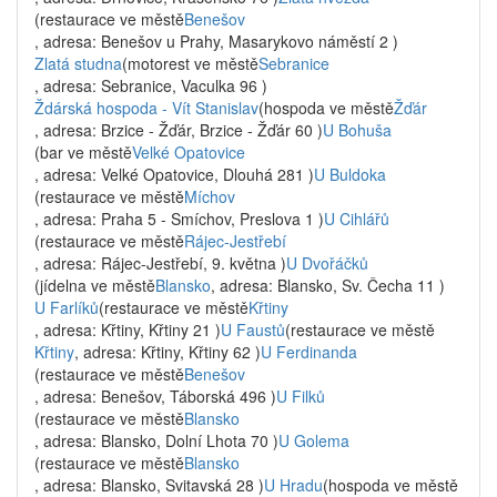
(restaurace ve městě
Benešov
, adresa: Benešov u Prahy, Masarykovo náměstí 2 )
Zlatá studna
(motorest ve městě
Sebranice
, adresa: Sebranice, Vaculka 96 )
Ždárská hospoda - Vít Stanislav
(hospoda ve městě
Žďár
, adresa: Brzice - Žďár, Brzice - Žďár 60 )
U Bohuša
(bar ve městě
Velké Opatovice
, adresa: Velké Opatovice, Dlouhá 281 )
U Buldoka
(restaurace ve městě
Míchov
, adresa: Praha 5 - Smíchov, Preslova 1 )
U Cihlářů
(restaurace ve městě
Rájec-Jestřebí
, adresa: Rájec-Jestřebí, 9. května )
U Dvořáčků
(jídelna ve městě
Blansko
, adresa: Blansko, Sv. Čecha 11 )
U Farlíků
(restaurace ve městě
Křtiny
, adresa: Křtiny, Křtiny 21 )
U Faustů
(restaurace ve městě
Křtiny
, adresa: Křtiny, Křtiny 62 )
U Ferdinanda
(restaurace ve městě
Benešov
, adresa: Benešov, Táborská 496 )
U Filků
(restaurace ve městě
Blansko
, adresa: Blansko, Dolní Lhota 70 )
U Golema
(restaurace ve městě
Blansko
, adresa: Blansko, Svitavská 28 )
U Hradu
(hospoda ve městě