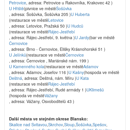
Petrovice
, adresa: Petrovice u Rakovníka, Krakovec 42 )
U Hřiště
(pivnice ve městě
Šošůvka
, adresa: Šošůvka, Šošůvka 205 )
U Huberta
(restaurace ve městě
Letovice
, adresa: Letovice, Pražská 50 )
U Hudců
(restaurace ve městě
Rájec-Jestřebí
, adresa: Rájec-Jestřebí, 9. května )
U Jardy
(bar ve městě
Černovice
, adresa: Brno - Černovice, Elišky Krásnohorské 51 )
U Jelínků
(restaurace ve městě
Černovice
, adresa: Černovice , Mariánské nám. 199 )
U Kamenného kola
(restaurace ve městě
Adamov
, adresa: Adamov, Josefov 116 )
U Kašny
(hospoda ve městě
Deštná
, adresa: Deštná, nám. Míru )
U Kata
(restaurace ve městě
Rájec-Jestřebí
, adresa: Rájec-Jestřebí, Rudé armády 1 )
UKlimešů
(hospoda ve městě
Vážany
, adresa: Vážany, Osvoboditelů 43 )
Další města ve stejném okrese Blansko:
Skalice nad Svitavou
,
Skrchov
,
Sloup
,
Šošůvka
,
Spešov
,