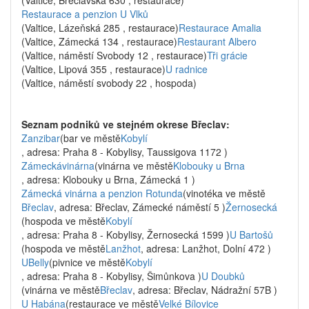
(Valtice, Břeclavská 630 , restaurace)
Restaurace a penzion U Vlků
(Valtice, Lázeňská 285 , restaurace)
Restaurace Amalia
(Valtice, Zámecká 134 , restaurace)
Restaurant Albero
(Valtice, náměstí Svobody 12 , restaurace)
Tři grácie
(Valtice, Lipová 355 , restaurace)
U radnice
(Valtice, náměstí svobody 22 , hospoda)
Seznam podniků ve stejném okrese Břeclav:
Zanzibar
(bar ve městě
Kobylí
, adresa: Praha 8 - Kobylisy, Taussigova 1172 )
Zámeckávinárna
(vinárna ve městě
Klobouky u Brna
, adresa: Klobouky u Brna, Zámecká 1 )
Zámecká vinárna a penzion Rotunda
(vinotéka ve městě
Břeclav
, adresa: Břeclav, Zámecké náměstí 5 )
Žernosecká
(hospoda ve městě
Kobylí
, adresa: Praha 8 - Kobylisy, Žernosecká 1599 )
U Bartošů
(hospoda ve městě
Lanžhot
, adresa: Lanžhot, Dolní 472 )
UBelly
(pivnice ve městě
Kobylí
, adresa: Praha 8 - Kobylisy, Šimůnkova )
U Doubků
(vinárna ve městě
Břeclav
, adresa: Břeclav, Nádražní 57B )
U Habána
(restaurace ve městě
Velké Bílovice