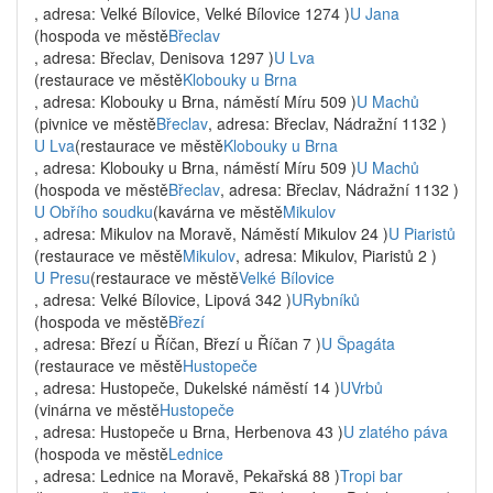
, adresa: Velké Bílovice, Velké Bílovice 1274 )
U Jana
(hospoda ve městě
Břeclav
, adresa: Břeclav, Denisova 1297 )
U Lva
(restaurace ve městě
Klobouky u Brna
, adresa: Klobouky u Brna, náměstí Míru 509 )
U Machů
(pivnice ve městě
Břeclav
, adresa: Břeclav, Nádražní 1132 )
U Lva
(restaurace ve městě
Klobouky u Brna
, adresa: Klobouky u Brna, náměstí Míru 509 )
U Machů
(hospoda ve městě
Břeclav
, adresa: Břeclav, Nádražní 1132 )
U Obřího soudku
(kavárna ve městě
Mikulov
, adresa: Mikulov na Moravě, Náměstí Mikulov 24 )
U Piaristů
(restaurace ve městě
Mikulov
, adresa: Mikulov, Piaristů 2 )
U Presu
(restaurace ve městě
Velké Bílovice
, adresa: Velké Bílovice, Lipová 342 )
URybníků
(hospoda ve městě
Březí
, adresa: Březí u Říčan, Březí u Říčan 7 )
U Špagáta
(restaurace ve městě
Hustopeče
, adresa: Hustopeče, Dukelské náměstí 14 )
UVrbů
(vinárna ve městě
Hustopeče
, adresa: Hustopeče u Brna, Herbenova 43 )
U zlatého páva
(hospoda ve městě
Lednice
, adresa: Lednice na Moravě, Pekařská 88 )
Tropi bar