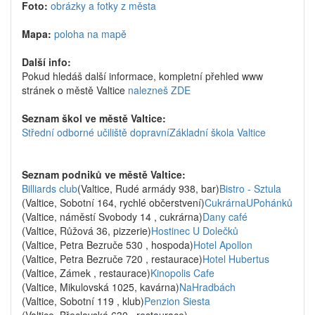
Foto:
obrázky a fotky z města
Mapa:
poloha na mapě
Další info:
Pokud hledáš další informace, kompletní přehled www
stránek o městě Valtice
nalezneš ZDE
Seznam škol ve městě Valtice:
Střední odborné učiliště dopravní
Základní škola Valtice
Seznam podniků ve městě Valtice:
Billiards club
(Valtice, Rudé armády 938, bar)
Bistro - Sztula
(Valtice, Sobotní 164, rychlé občerstvení)
CukrárnaUPohánků
(Valtice, náměstí Svobody 14 , cukrárna)
Dany café
(Valtice, Růžová 36, pizzerie)
Hostinec U Dolečků
(Valtice, Petra Bezruče 530 , hospoda)
Hotel Apollon
(Valtice, Petra Bezruče 720 , restaurace)
Hotel Hubertus
(Valtice, Zámek , restaurace)
Kinopolis Cafe
(Valtice, Mikulovská 1025, kavárna)
NaHradbách
(Valtice, Sobotní 119 , klub)
Penzion Siesta