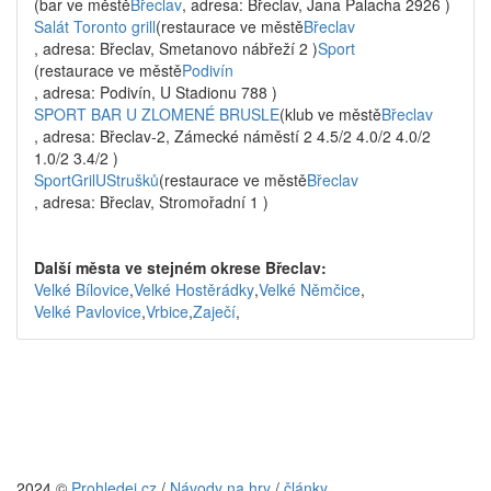
(bar ve městě
Břeclav
, adresa: Břeclav, Jana Palacha 2926 )
Salát Toronto grill
(restaurace ve městě
Břeclav
, adresa: Břeclav, Smetanovo nábřeží 2 )
Sport
(restaurace ve městě
Podivín
, adresa: Podivín, U Stadionu 788 )
SPORT BAR U ZLOMENÉ BRUSLE
(klub ve městě
Břeclav
, adresa: Břeclav-2, Zámecké náměstí 2 4.5/2 4.0/2 4.0/2
1.0/2 3.4/2 )
SportGrilUStrušků
(restaurace ve městě
Břeclav
, adresa: Břeclav, Stromořadní 1 )
Další města ve stejném okrese Břeclav:
Velké Bílovice
,
Velké Hostěrádky
,
Velké Němčice
,
Velké Pavlovice
,
Vrbice
,
Zaječí
,
2024 ©
Prohledej.cz
/
Návody na hry
/
články