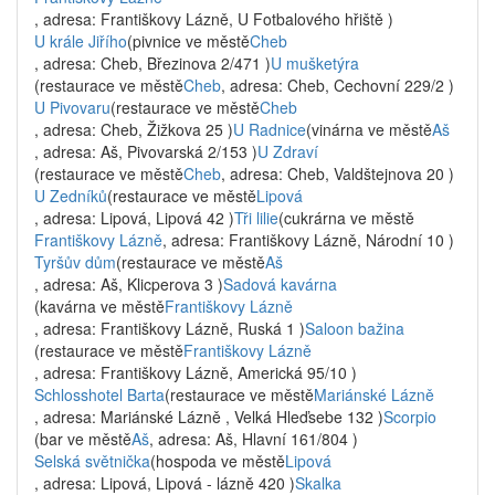
, adresa: Františkovy Lázně, U Fotbalového hřiště )
U krále Jiřího
(pivnice ve městě
Cheb
, adresa: Cheb, Březinova 2/471 )
U mušketýra
(restaurace ve městě
Cheb
, adresa: Cheb, Cechovní 229/2 )
U Pivovaru
(restaurace ve městě
Cheb
, adresa: Cheb, Žižkova 25 )
U Radnice
(vinárna ve městě
Aš
, adresa: Aš, Pivovarská 2/153 )
U Zdraví
(restaurace ve městě
Cheb
, adresa: Cheb, Valdštejnova 20 )
U Zedníků
(restaurace ve městě
Lipová
, adresa: Lipová, Lipová 42 )
Tři lilie
(cukrárna ve městě
Františkovy Lázně
, adresa: Františkovy Lázně, Národní 10 )
Tyršův dům
(restaurace ve městě
Aš
, adresa: Aš, Klicperova 3 )
Sadová kavárna
(kavárna ve městě
Františkovy Lázně
, adresa: Františkovy Lázně, Ruská 1 )
Saloon bažina
(restaurace ve městě
Františkovy Lázně
, adresa: Františkovy Lázně, Americká 95/10 )
Schlosshotel Barta
(restaurace ve městě
Mariánské Lázně
, adresa: Mariánské Lázně , Velká Hleďsebe 132 )
Scorpio
(bar ve městě
Aš
, adresa: Aš, Hlavní 161/804 )
Selská světnička
(hospoda ve městě
Lipová
, adresa: Lipová, Lipová - lázně 420 )
Skalka