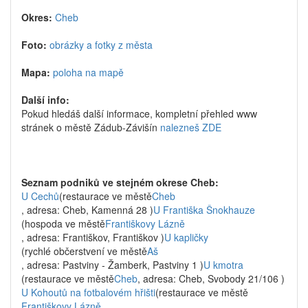
Okres:
Cheb
Foto:
obrázky a fotky z města
Mapa:
poloha na mapě
Další info:
Pokud hledáš další informace, kompletní přehled www
stránek o městě Zádub-Závišín
nalezneš ZDE
Seznam podniků ve stejném okrese Cheb:
U Cechů
(restaurace ve městě
Cheb
, adresa: Cheb, Kamenná 28 )
U Františka Šnokhauze
(hospoda ve městě
Františkovy Lázně
, adresa: Františkov, Františkov )
U kapličky
(rychlé občerstvení ve městě
Aš
, adresa: Pastviny - Žamberk, Pastviny 1 )
U kmotra
(restaurace ve městě
Cheb
, adresa: Cheb, Svobody 21/106 )
U Kohoutů na fotbalovém hřišti
(restaurace ve městě
Františkovy Lázně