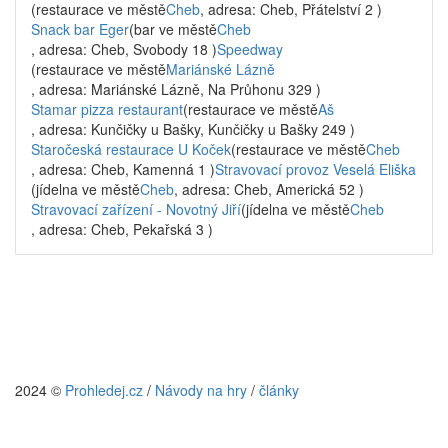
(restaurace ve městě
Cheb
, adresa: Cheb, Přátelství 2 )
Snack bar Eger
(bar ve městě
Cheb
, adresa: Cheb, Svobody 18 )
Speedway
(restaurace ve městě
Mariánské Lázně
, adresa: Mariánské Lázně, Na Průhonu 329 )
Stamar pizza restaurant
(restaurace ve městě
Aš
, adresa: Kunčičky u Bašky, Kunčičky u Bašky 249 )
Staročeská restaurace U Koček
(restaurace ve městě
Cheb
, adresa: Cheb, Kamenná 1 )
Stravovací provoz Veselá Eliška
(jídelna ve městě
Cheb
, adresa: Cheb, Americká 52 )
Stravovací zařízení - Novotný Jiří
(jídelna ve městě
Cheb
, adresa: Cheb, Pekařská 3 )
2024 ©
Prohledej.cz
/
Návody na hry
/
články