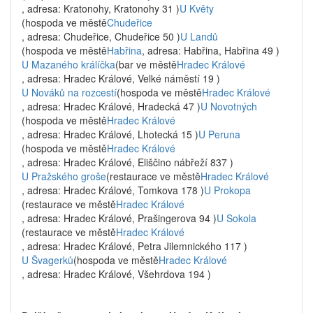
, adresa: Kratonohy, Kratonohy 31 )
U Květy
(hospoda ve městě
Chudeřice
, adresa: Chudeřice, Chudeřice 50 )
U Landů
(hospoda ve městě
Habřina
, adresa: Habřina, Habřina 49 )
U Mazaného králíčka
(bar ve městě
Hradec Králové
, adresa: Hradec Králové, Velké náměstí 19 )
U Nováků na rozcestí
(hospoda ve městě
Hradec Králové
, adresa: Hradec Králové, Hradecká 47 )
U Novotných
(hospoda ve městě
Hradec Králové
, adresa: Hradec Králové, Lhotecká 15 )
U Peruna
(hospoda ve městě
Hradec Králové
, adresa: Hradec Králové, Eliščino nábřeží 837 )
U Pražského groše
(restaurace ve městě
Hradec Králové
, adresa: Hradec Králové, Tomkova 178 )
U Prokopa
(restaurace ve městě
Hradec Králové
, adresa: Hradec Králové, Prašingerova 94 )
U Sokola
(restaurace ve městě
Hradec Králové
, adresa: Hradec Králové, Petra Jilemnického 117 )
U Švagerků
(hospoda ve městě
Hradec Králové
, adresa: Hradec Králové, Všehrdova 194 )