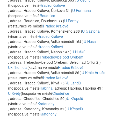
, adresa: Hradec Králové, Mostecká 303 )
U Čechů
(hospoda ve městě
Hradec Králové
, adresa: Hradec Králové, Úprkova 31 )
U Formana
(hospoda ve městě
Roudnice
, adresa: Roudnice, Roudnice 33 )
U Fortny
(restaurace ve městě
Hradec Králové
, adresa: Hradec Králové, Komenského 266 )
U Gastona
(vinárna ve městě
Hradec Králové
, adresa: Hradec Králové, Velké náměstí 164 )
U Husa
(vinárna ve městě
Hradec Králové
, adresa: Hradec Králové, Náhon 147 )
U Hušků
(hospoda ve městě
Třebechovice pod Orebem
, adresa: Třebechovice pod Orebem, Běleč nad Orlicí 2 )
Uknihomola
(kavárna ve městě
Hradec Králové
, adresa: Hradec Králové, Velké náměstí 26 )
U Krále Artuše
(restaurace ve městě
Hradec Králové
, adresa: Hradec Králové, Křivá 75 )
U Landů
(hospoda ve městě
Habřina
, adresa: Habřina, Habřina 49 )
U Květy
(hospoda ve městě
Chudeřice
, adresa: Chudeřice, Chudeřice 50 )
U Křepelů
(vinárna ve městě
Kratonohy
, adresa: Kratonohy, Kratonohy 31 )
U Křepelů
(hospoda ve městě
Kratonohy