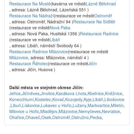
Restaurace Na Mostě
(kavárna ve městě
Lázně Bělohrad
, adresa: Lázně Bělohrad, Lázeňská 551 )
Restaurace Na Nádraží
(restaurace ve městě
Ostroměř
, adresa: Ostroměř, Nádražní 94 )
Restaurace Na Sídlišti
(restaurace ve městě
Nová Paka
, adresa: Nová Paka, Husitská 1356 )
Restaurace Radnice
(restaurace ve městě
Libáň
, adresa: Libáň, náměstí Svobody 64 )
Restaurace Radnice Mlázovice
(restaurace ve městě
Mlázovice
, adresa: Mlázovice, náměstí 4 )
Restaurace Řáholec
(restaurace ve městě
Jičín
, adresa: Jičín, Husova )
Další města ve stejném okrese Jičín:
Jeřice
,
Jičíněves
,
Jinolice
,
Kacákova Lhota
,
Kbelnice
,
Kněžnice
,
Konecchlumí
,
Kostelec
,
Kovač
,
Kozojedy
,
Kyje
,
Libáň
,
Libošovice
,
Libuň
,
Lískovice
,
Lukavec u Hořic
,
Lužany
,
Markvartice
,
Miletín
,
Milovice u Hořic
,
Mladějov
,
Mlázovice
,
Nemyčeves
,
Nevratice
,
Ohařice
,
Ohaveč
,
Osek
,
Ostroměř
,
Ostružno
,
Pecka
,