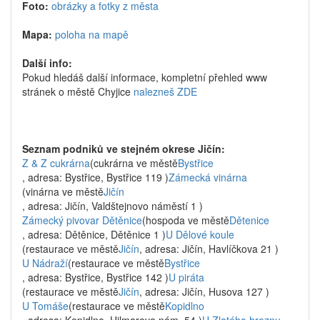
Foto:
obrázky a fotky z města
Mapa:
poloha na mapě
Další info:
Pokud hledáš další informace, kompletní přehled www
stránek o městě Chyjice
nalezneš ZDE
Seznam podniků ve stejném okrese Jičín:
Z & Z cukrárna
(cukrárna ve městě
Bystřice
, adresa: Bystřice, Bystřice 119 )
Zámecká vinárna
(vinárna ve městě
Jičín
, adresa: Jičín, Valdštejnovo náměstí 1 )
Zámecký pivovar Dětěnice
(hospoda ve městě
Dětenice
, adresa: Dětěnice, Dětěnice 1 )
U Dělové koule
(restaurace ve městě
Jičín
, adresa: Jičín, Havlíčkova 21 )
U Nádraží
(restaurace ve městě
Bystřice
, adresa: Bystřice, Bystřice 142 )
U piráta
(restaurace ve městě
Jičín
, adresa: Jičín, Husova 127 )
U Tomáše
(restaurace ve městě
Kopidlno