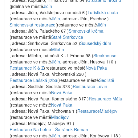
, adresa: Kopidlno, Hilmarovo nám. 54 )
U Zlatého hroznu
(jídelna ve městě
Jičín
, adresa: Jičín, Valdštejnovo náměstí 6 )
Turistická chata
(restaurace ve městě
Jičín
, adresa: Jičín, Prachov )
Smíchovská restaurace
(restaurace ve městě
Jičín
, adresa: Jičín, Palackého 67 )
Smrkovská krčma
(restaurace ve městě
Staré Smrkovice
, adresa: Smrkovice, Smrkovice 52 )
Sousedský dům
(restaurace ve městě
Miletín
, adresa: Miletín, náměstí K. J. Erbena 98 )
Steakhouse
(restaurace ve městě
Jičín
, adresa: Jičín, Husova 110 )
Restaurace K & Z
(restaurace ve městě
Nová Paka
, adresa: Nová Paka, Vrchovinská 220 )
Restaurace Lašská jizba
(restaurace ve městě
Sedliště
, adresa: Sedliště, Sedliště 373 )
Restaurace Levín
(restaurace ve městě
Nová Paka
, adresa: Nová Paka, Komenského 317 )
Restaurace Mája
(restaurace ve městě
Nová Paka
, adresa: Nová Paka, Vrchovina 1 )
RestauraceMladějov
(restaurace ve městě
Mladějov
, adresa: Mladějov, Mladějov 91 )
Restaurace Na Letné - Šafránek Roman
(restaurace ve městě
Jičín
, adresa: Jičín, Koněvova 118 )