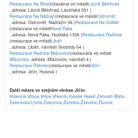
Restaurace Na Mostě
(kavárna ve městě
Lázně Bělohrad
, adresa: Lázně Bělohrad, Lázeňská 551 )
Restaurace Na Nádraží
(restaurace ve městě
Ostroměř
, adresa: Ostroměř, Nádražní 94 )
Restaurace Na Sídlišti
(restaurace ve městě
Nová Paka
, adresa: Nová Paka, Husitská 1356 )
Restaurace Radnice
(restaurace ve městě
Libáň
, adresa: Libáň, náměstí Svobody 64 )
Restaurace Radnice Mlázovice
(restaurace ve městě
Mlázovice
, adresa: Mlázovice, náměstí 4 )
Restaurace Řáholec
(restaurace ve městě
Jičín
, adresa: Jičín, Husova )
Další města ve stejném okrese Jičín:
Volanice
,
Vrbice
,
Vršce
,
Vřesník
,
Vysoké Veselí
,
Zámostí-Blata
,
Zelenecká Lhota
,
Železnice
,
Žeretice
,
Židovice
,
Žlunice
,