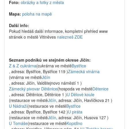
Foto:
obrázky a fotky z města
Mapa:
poloha na mapě
Další info:
Pokud hledáš další informace, kompletní přehled www
stránek o městě Vitiněves
nalezneš ZDE
Seznam podniků ve stejném okrese Jičín:
Z & Z cukrárna
(cukrárna ve městě
Bystřice
, adresa: Bystřice, Bystřice 119 )
Zámecká vinárna
(vinárna ve městě
Jičín
, adresa: Jičín, Valdštejnovo náměstí 1 )
Zámecký pivovar Dětěnice
(hospoda ve městě
Dětenice
, adresa: Dětěnice, Dětěnice 1 )
U Dělové koule
(restaurace ve městě
Jičín
, adresa: Jičín, Havlíčkova 21 )
U Nádraží
(restaurace ve městě
Bystřice
, adresa: Bystřice, Bystřice 142 )
U piráta
(restaurace ve městě
Jičín
, adresa: Jičín, Husova 127 )
U Tomáše
(restaurace ve městě
Kopidlno