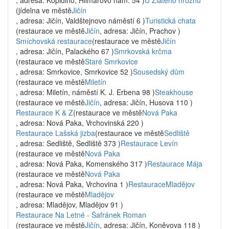
, adresa: Kopidlno, Hilmarovo nám. 54 )
U Zlatého hroznu
(jídelna ve městě
Jičín
, adresa: Jičín, Valdštejnovo náměstí 6 )
Turistická chata
(restaurace ve městě
Jičín
, adresa: Jičín, Prachov )
Smíchovská restaurace
(restaurace ve městě
Jičín
, adresa: Jičín, Palackého 67 )
Smrkovská krčma
(restaurace ve městě
Staré Smrkovice
, adresa: Smrkovice, Smrkovice 52 )
Sousedský dům
(restaurace ve městě
Miletín
, adresa: Miletín, náměstí K. J. Erbena 98 )
Steakhouse
(restaurace ve městě
Jičín
, adresa: Jičín, Husova 110 )
Restaurace K & Z
(restaurace ve městě
Nová Paka
, adresa: Nová Paka, Vrchovinská 220 )
Restaurace Lašská jizba
(restaurace ve městě
Sedliště
, adresa: Sedliště, Sedliště 373 )
Restaurace Levín
(restaurace ve městě
Nová Paka
, adresa: Nová Paka, Komenského 317 )
Restaurace Mája
(restaurace ve městě
Nová Paka
, adresa: Nová Paka, Vrchovina 1 )
RestauraceMladějov
(restaurace ve městě
Mladějov
, adresa: Mladějov, Mladějov 91 )
Restaurace Na Letné - Šafránek Roman
(restaurace ve městě
Jičín
, adresa: Jičín, Koněvova 118 )