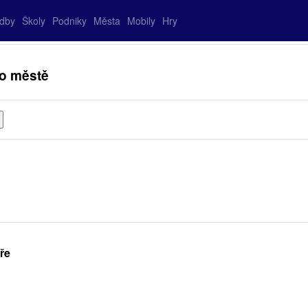
adby
Školy
Podniky
Města
Mobily
Hry
 o městě
ře