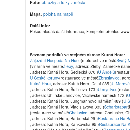
Foto:
obrázky a fotky z města
Mapa:
poloha na mapě
Další info:
Pokud hledáš další informace, kompletní přehled www
Seznam podniků ve stejném okrese Kutná Hora:
Zájezdní Hospoda Na Huse
(motorest ve městě
Svatý M
(vinárna ve městě
Žleby
, adresa: Žleby, Zámecké námě
, adresa: Kutná Hora, Sedlecká 670 )
U Andělů
(restau
U České koruny
(restaurace ve městě
Zbraslavice
, adr
Kutná Hora
, adresa: Kutná Hora, Dolní 285 )
U Morové
, adresa: Kutná Hora, Šultisova 173 )
U myslivce
(resta
, adresa: Uhlířské Janovice, Václavské náměstí 172 )
U
, adresa: Kutná Hora, Jungmannovo náměstí 489 )
U Š
, adresa: Kutná Hora, Vladislavova 333 )
Scharlotabar
(
(restaurace ve městě
Chotusice
, adresa: Chotusice, Ch
, adresa: Kutná Hora, Barborská 29 )
Restaurace Na B
, adresa: Kutná Hora, Kaňkovská 95 )
Restaurace Na K