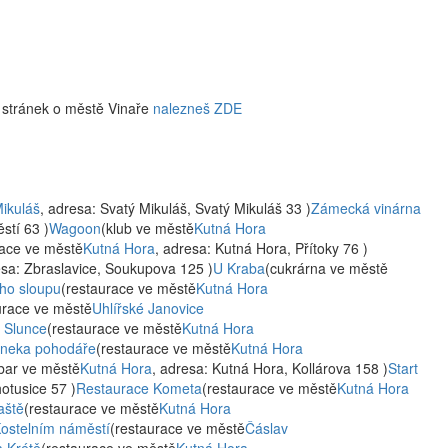
 stránek o městě Vinaře
nalezneš ZDE
ikuláš
, adresa: Svatý Mikuláš, Svatý Mikuláš 33 )
Zámecká vinárna
stí 63 )
Wagoon
(klub ve městě
Kutná Hora
race ve městě
Kutná Hora
, adresa: Kutná Hora, Přítoky 76 )
esa: Zbraslavice, Soukupova 125 )
U Kraba
(cukrárna ve městě
ho sloupu
(restaurace ve městě
Kutná Hora
urace ve městě
Uhlířské Janovice
 Slunce
(restaurace ve městě
Kutná Hora
neka pohodáře
(restaurace ve městě
Kutná Hora
bar ve městě
Kutná Hora
, adresa: Kutná Hora, Kollárova 158 )
Start
otusice 57 )
Restaurace Kometa
(restaurace ve městě
Kutná Hora
aště
(restaurace ve městě
Kutná Hora
ostelním náměstí
(restaurace ve městě
Čáslav