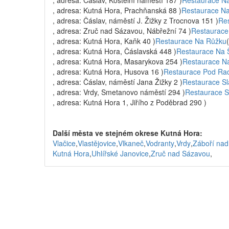
, adresa: Čáslav, Kostelní náměstí 187 )
Restaurace Na
, adresa: Kutná Hora, Prachňanská 88 )
Restaurace N
, adresa: Čáslav, náměstí J. Žižky z Trocnova 151 )
Re
, adresa: Zruč nad Sázavou, Nábřežní 74 )
Restaurace
, adresa: Kutná Hora, Kaňk 40 )
Restaurace Na Růžku
, adresa: Kutná Hora, Čáslavská 448 )
Restaurace Na Š
, adresa: Kutná Hora, Masarykova 254 )
Restaurace N
, adresa: Kutná Hora, Husova 16 )
Restaurace Pod Rad
, adresa: Čáslav, náměstí Jana Žižky 2 )
Restaurace Sl
, adresa: Vrdy, Smetanovo náměstí 294 )
Restaurace S
, adresa: Kutná Hora 1, Jiřího z Poděbrad 290 )
Další města ve stejném okrese Kutná Hora:
Vlačice
,
Vlastějovice
,
Vlkaneč
,
Vodranty
,
Vrdy
,
Záboří na
Kutná Hora
,
Uhlířské Janovice
,
Zruč nad Sázavou
,