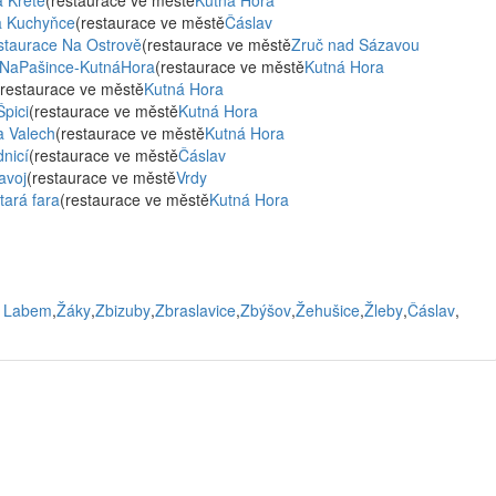
 Krétě
(restaurace ve městě
Kutná Hora
a Kuchyňce
(restaurace ve městě
Čáslav
staurace Na Ostrově
(restaurace ve městě
Zruč nad Sázavou
NaPašince-KutnáHora
(restaurace ve městě
Kutná Hora
(restaurace ve městě
Kutná Hora
pici
(restaurace ve městě
Kutná Hora
a Valech
(restaurace ve městě
Kutná Hora
nicí
(restaurace ve městě
Čáslav
avoj
(restaurace ve městě
Vrdy
tará fara
(restaurace ve městě
Kutná Hora
d Labem
,
Žáky
,
Zbizuby
,
Zbraslavice
,
Zbýšov
,
Žehušice
,
Žleby
,
Čáslav
,