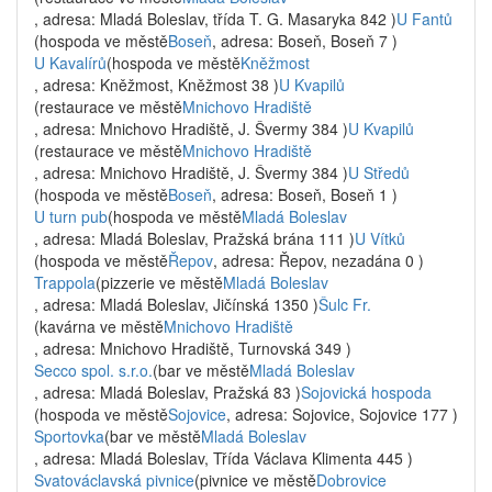
, adresa: Mladá Boleslav, třída T. G. Masaryka 842 )
U Fantů
(hospoda ve městě
Boseň
, adresa: Boseň, Boseň 7 )
U Kavalírů
(hospoda ve městě
Kněžmost
, adresa: Kněžmost, Kněžmost 38 )
U Kvapilů
(restaurace ve městě
Mnichovo Hradiště
, adresa: Mnichovo Hradiště, J. Švermy 384 )
U Kvapilů
(restaurace ve městě
Mnichovo Hradiště
, adresa: Mnichovo Hradiště, J. Švermy 384 )
U Středů
(hospoda ve městě
Boseň
, adresa: Boseň, Boseň 1 )
U turn pub
(hospoda ve městě
Mladá Boleslav
, adresa: Mladá Boleslav, Pražská brána 111 )
U Vítků
(hospoda ve městě
Řepov
, adresa: Řepov, nezadána 0 )
Trappola
(pizzerie ve městě
Mladá Boleslav
, adresa: Mladá Boleslav, Jičínská 1350 )
Šulc Fr.
(kavárna ve městě
Mnichovo Hradiště
, adresa: Mnichovo Hradiště, Turnovská 349 )
Secco spol. s.r.o.
(bar ve městě
Mladá Boleslav
, adresa: Mladá Boleslav, Pražská 83 )
Sojovická hospoda
(hospoda ve městě
Sojovice
, adresa: Sojovice, Sojovice 177 )
Sportovka
(bar ve městě
Mladá Boleslav
, adresa: Mladá Boleslav, Třída Václava Klimenta 445 )
Svatováclavská pivnice
(pivnice ve městě
Dobrovice