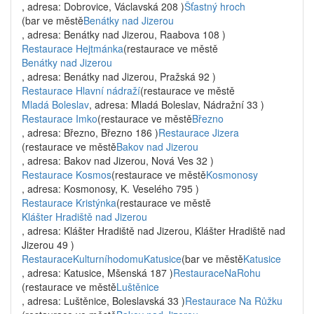
, adresa: Dobrovice, Václavská 208 )
Šťastný hroch
(bar ve městě
Benátky nad Jizerou
, adresa: Benátky nad Jizerou, Raabova 108 )
Restaurace Hejtmánka
(restaurace ve městě
Benátky nad Jizerou
, adresa: Benátky nad Jizerou, Pražská 92 )
Restaurace Hlavní nádraží
(restaurace ve městě
Mladá Boleslav
, adresa: Mladá Boleslav, Nádražní 33 )
Restaurace Imko
(restaurace ve městě
Březno
, adresa: Březno, Březno 186 )
Restaurace Jizera
(restaurace ve městě
Bakov nad Jizerou
, adresa: Bakov nad Jizerou, Nová Ves 32 )
Restaurace Kosmos
(restaurace ve městě
Kosmonosy
, adresa: Kosmonosy, K. Veselého 795 )
Restaurace Kristýnka
(restaurace ve městě
Klášter Hradiště nad Jizerou
, adresa: Klášter Hradiště nad Jizerou, Klášter Hradiště nad
Jizerou 49 )
RestauraceKulturníhodomuKatusice
(bar ve městě
Katusice
, adresa: Katusice, Mšenská 187 )
RestauraceNaRohu
(restaurace ve městě
Luštěnice
, adresa: Luštěnice, Boleslavská 33 )
Restaurace Na Růžku