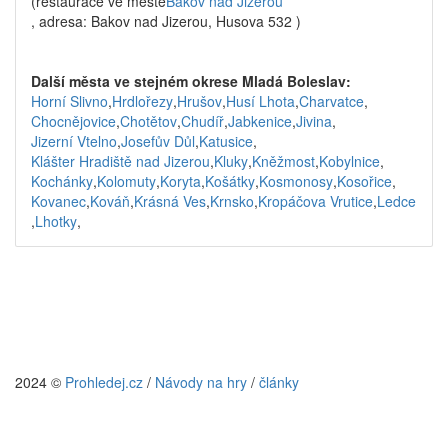
(restaurace ve městě
Bakov nad Jizerou
, adresa: Bakov nad Jizerou, Husova 532 )
Další města ve stejném okrese Mladá Boleslav:
Horní Slivno
,
Hrdlořezy
,
Hrušov
,
Husí Lhota
,
Charvatce
,
Chocnějovice
,
Chotětov
,
Chudíř
,
Jabkenice
,
Jivina
,
Jizerní Vtelno
,
Josefův Důl
,
Katusice
,
Klášter Hradiště nad Jizerou
,
Kluky
,
Kněžmost
,
Kobylnice
,
Kochánky
,
Kolomuty
,
Koryta
,
Košátky
,
Kosmonosy
,
Kosořice
,
Kovanec
,
Kováň
,
Krásná Ves
,
Krnsko
,
Kropáčova Vrutice
,
Ledce
,
Lhotky
,
2024 ©
Prohledej.cz
/
Návody na hry
/
články