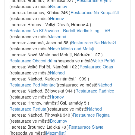
, adresa: Broumov, Střelnická 227 )
Restaurace Krymz
(restaurace ve městě
Broumov
, adresa: broumov, Křinice 246 )
Restaurace Na Koupališti
(restaurace ve městě
Hronov
, adresa: Hronov - Velký Dřevíč, Hronov 4 )
Restaurace Na Křižovatce - Rudolf Vladimír Ing. - VR
(restaurace ve městě
Jasenná
, adresa: Jasenná, Jasenná 58 )
Restaurace Na Nádraží
(restaurace ve městě
Nové Město nad Metují
, adresa: Nové Město nad Metují, Nádražní 127 )
Restaurace Obecní dům
(hospoda ve městě
Velké Poříčí
, adresa: Velké Poříčí, Náměstí 102 )
Restaurace Odas
(restaurace ve městě
Náchod
, adresa: Náchod, Karlovo náměstí 1999 )
Restaurace Pod Montací
(restaurace ve městě
Náchod
, adresa: Náchod, Běloveská 944 )
Restaurace Radnice
(restaurace ve městě
Hronov
, adresa: Hronov, náměstí Čsl. armády 5 )
Restaurace Reduta
(restaurace ve městě
Náchod
, adresa: Náchod, Plhovská 340 )
Restaurace Regina
(restaurace ve městě
Broumov
, adresa: Broumov, Lidická 78 )
Restaurace Slavie
(hospoda ve městě
Meziměstí