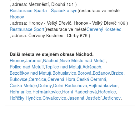
, adresa: Meziměstí, Dlouhá 151 )
Restaurace Sparta - Špaček a syn
(restaurace ve městě
Hronov
, adresa: Hronov - Velký Dřevíč, Hronov - Velký Dřevíč 106 )
Restaurace Sport
(restaurace ve městě
Červený Kostelec
, adresa: Červený Kostelec , Chrby 675 )
Další města ve stejném okrese Náchod:
Hronov
,
Jaroměř
,
Náchod
,
Nové Město nad Metují
,
Police nad Metují
,
Teplice nad Metují
,
Adršpach
,
Bezděkov nad Metují
,
Bohuslavice
,
Borová
,
Božanov
,
Brzice
,
Bukovice
,
Černčice
,
Červená Hora
,
Česká Čermná
,
Česká Metuje
,
Dolany
,
Dolní Radechová
,
Hejtmánkovice
,
Heřmanice
,
Heřmánkovice
,
Horní Radechová
,
Hořenice
,
Hořičky
,
Hynčice
,
Chvalkovice
,
Jasenná
,
Jestřebí
,
Jetřichov
,