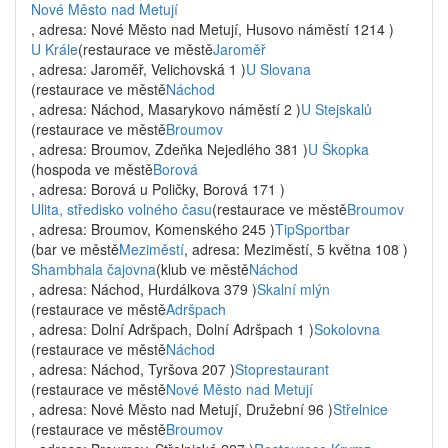
Nové Město nad Metují
, adresa: Nové Město nad Metují, Husovo náměstí 1214 )
U Krále
(restaurace ve městě
Jaroměř
, adresa: Jaroměř, Velichovská 1 )
U Slovana
(restaurace ve městě
Náchod
, adresa: Náchod, Masarykovo náměstí 2 )
U Stejskalů
(restaurace ve městě
Broumov
, adresa: Broumov, Zdeňka Nejedlého 381 )
U Škopka
(hospoda ve městě
Borová
, adresa: Borová u Poličky, Borová 171 )
Ulita, středisko volného času
(restaurace ve městě
Broumov
, adresa: Broumov, Komenského 245 )
TipSportbar
(bar ve městě
Meziměstí
, adresa: Meziměstí, 5 května 108 )
Shambhala čajovna
(klub ve městě
Náchod
, adresa: Náchod, Hurdálkova 379 )
Skalní mlýn
(restaurace ve městě
Adršpach
, adresa: Dolní Adršpach, Dolní Adršpach 1 )
Sokolovna
(restaurace ve městě
Náchod
, adresa: Náchod, Tyršova 207 )
Stoprestaurant
(restaurace ve městě
Nové Město nad Metují
, adresa: Nové Město nad Metují, Družební 96 )
Střelnice
(restaurace ve městě
Broumov