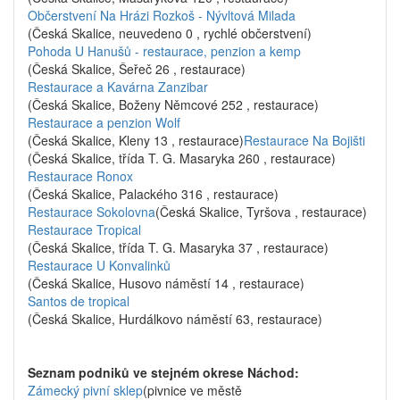
Občerstvení Na Hrázi Rozkoš - Nývltová Milada
(Česká Skalice, neuvedeno 0 , rychlé občerstvení)
Pohoda U Hanušů - restaurace, penzion a kemp
(Česká Skalice, Šeřeč 26 , restaurace)
Restaurace a Kavárna Zanzibar
(Česká Skalice, Boženy Němcové 252 , restaurace)
Restaurace a penzion Wolf
(Česká Skalice, Kleny 13 , restaurace)
Restaurace Na Bojišti
(Česká Skalice, třída T. G. Masaryka 260 , restaurace)
Restaurace Ronox
(Česká Skalice, Palackého 316 , restaurace)
Restaurace Sokolovna
(Česká Skalice, Tyršova , restaurace)
Restaurace Tropical
(Česká Skalice, třída T. G. Masaryka 37 , restaurace)
Restaurace U Konvalinků
(Česká Skalice, Husovo náměstí 14 , restaurace)
Santos de tropical
(Česká Skalice, Hurdálkovo náměstí 63, restaurace)
Seznam podniků ve stejném okrese Náchod:
Zámecký pivní sklep
(pivnice ve městě