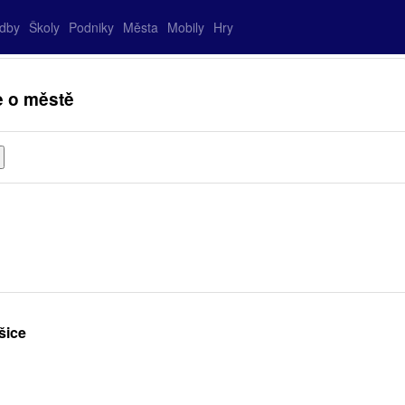
adby
Školy
Podniky
Města
Mobily
Hry
e o městě
šice