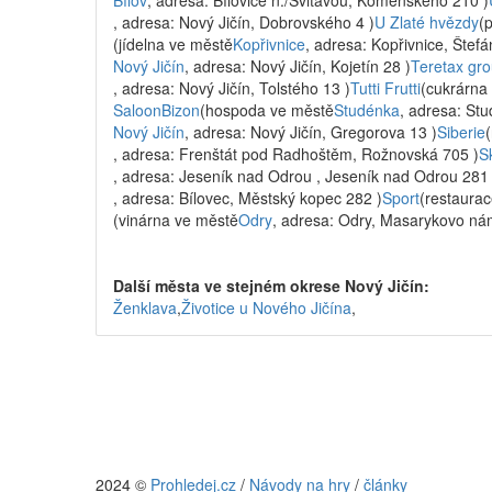
Bílov
, adresa: Bílovice n./Svitavou, Komenského 210 )
, adresa: Nový Jičín, Dobrovského 4 )
U Zlaté hvězdy
(
(jídelna ve městě
Kopřivnice
, adresa: Kopřivnice, Štef
Nový Jičín
, adresa: Nový Jičín, Kojetín 28 )
Teretax gro
, adresa: Nový Jičín, Tolstého 13 )
Tutti Frutti
(cukrárna
SaloonBizon
(hospoda ve městě
Studénka
, adresa: St
Nový Jičín
, adresa: Nový Jičín, Gregorova 13 )
Siberie
, adresa: Frenštát pod Radhoštěm, Rožnovská 705 )
S
, adresa: Jeseník nad Odrou , Jeseník nad Odrou 281 
, adresa: Bílovec, Městský kopec 282 )
Sport
(restaura
(vinárna ve městě
Odry
, adresa: Odry, Masarykovo nám
Další města ve stejném okrese Nový Jičín:
Ženklava
,
Životice u Nového Jičína
,
2024 ©
Prohledej.cz
/
Návody na hry
/
články