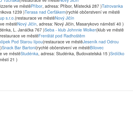
U Tučňáka
(restaurace ve městě
Nový Jičín
pizzerie ve městě
Příbor
, adresa: Příbor, Místecká 287 )
Tatrovanka
ánikova 1239 )
Terasa nad Čerťákem
(rychlé občerstvení ve městě
up s.r.o.
(restaurace ve městě
Nový Jičín
 ve městě
Nový Jičín
, adresa: Nový Jičín, Masarykovo náměstí 40 )
udénka, L. Janáčka 767 )
Seba - klub Johnnie Wolker
(klub ve městě
(restaurace ve městě
Frenštát pod Radhoštěm
klípek Pod Starou lípou
(restaurace ve městě
Jeseník nad Odrou
)
Snack Bar Bartoni
(rychlé občerstvení ve městě
Bílovec
ce ve městě
Studénka
, adresa: Studénka, Budovatelská 15 )
Srdíčko
ěstí 21 )