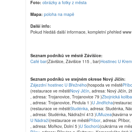
Foto:
obrázky a fotky z města
Mapa:
poloha na mapě
Další info:
Pokud hledáš další informace, kompletní přehled www
Seznam podniků ve městě Závišice:
Café bar
(Závišice, Závišice 115 , bar)
Hostinec U Krem
Seznam podniků ve stejném okrese Nový Jičín:
Zájezdní hostinec U Břežného
(hospoda ve městě
Příb
(restaurace ve městě
Nový Jičín
, adresa: Nový Jičín, 28
, adresa: Trojanovice, Trojanovice 79 )
Zbojnická koliba
, adresa: Trojanovice, Pindula 1 )
U Jindřicha
(restaura
(restaurace ve městě
Studénka
, adresa: Studénka, Ná
, adresa: Studénka, Nádražní 413 )
UMuzea
(kavárna 
U Nádraží
(restaurace ve městě
Příbor
, adresa: Příbor,
, adresa: Mořkov, Dolní 5 )
U Sochorů
(cukrárna ve měs