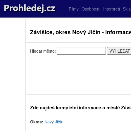
Filmy
Osobnosti
Interpreti
Skl
Závišice, okres Nový Jičín - informac
Hledat město:
Zde najdeš kompletní informace o městě Závi
Okres:
Nový Jičín