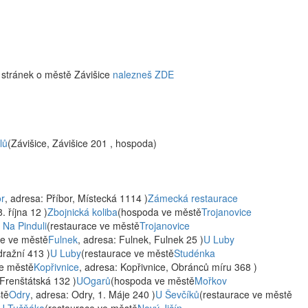
 stránek o městě Závišice
nalezneš ZDE
lů
(Závišice, Závišice 201 , hospoda)
or
, adresa: Příbor, Místecká 1114 )
Zámecká restaurace
. října 12 )
Zbojnická koliba
(hospoda ve městě
Trojanovice
 Na Pinduli
(restaurace ve městě
Trojanovice
ce ve městě
Fulnek
, adresa: Fulnek, Fulnek 25 )
U Luby
dražní 413 )
U Luby
(restaurace ve městě
Studénka
ve městě
Kopřivnice
, adresa: Kopřivnice, Obránců míru 368 )
 Frenštátská 132 )
UOgarů
(hospoda ve městě
Mořkov
tě
Odry
, adresa: Odry, 1. Máje 240 )
U Ševčíků
(restaurace ve městě