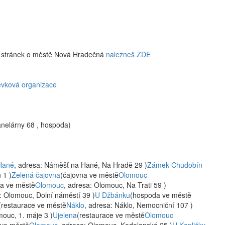
w stránek o městě Nová Hradečná
nalezneš ZDE
ěvková organizace
nelárny 68 , hospoda)
Hané
, adresa: Náměšť na Hané, Na Hradě 29 )
Zámek Chudobín
 1 )
Zelená čajovna
(čajovna ve městě
Olomouc
a ve městě
Olomouc
, adresa: Olomouc, Na Trati 59 )
: Olomouc, Dolní náměstí 39 )
U Džbánku
(hospoda ve městě
(restaurace ve městě
Náklo
, adresa: Náklo, Nemocniční 107 )
mouc, 1. máje 3 )
Ujelena
(restaurace ve městě
Olomouc