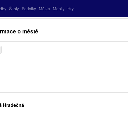
adby
Školy
Podniky
Města
Mobily
Hry
ormace o městě
vá Hradečná