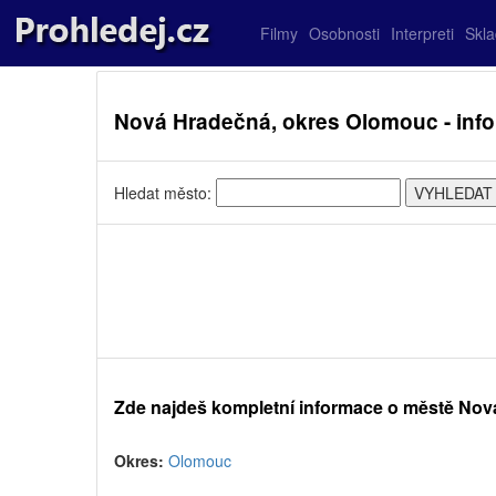
Filmy
Osobnosti
Interpreti
Skl
Nová Hradečná, okres Olomouc - inf
Hledat město:
Zde najdeš kompletní informace o městě No
Okres:
Olomouc