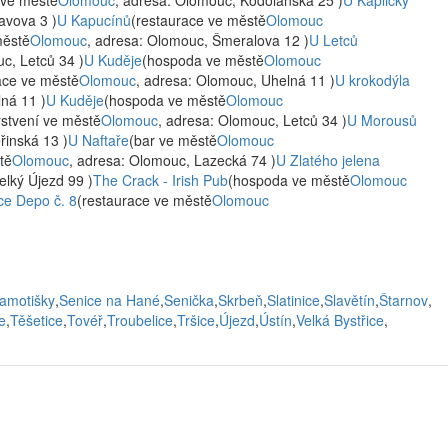
 ve městě
Olomouc
, adresa: Olomouc, Kodolanská 25 )
U Kapličky
avova 3 )
U Kapucínů
(restaurace ve městě
Olomouc
městě
Olomouc
, adresa: Olomouc, Šmeralova 12 )
U Letců
c, Letců 34 )
U Kuděje
(hospoda ve městě
Olomouc
ace ve městě
Olomouc
, adresa: Olomouc, Uhelná 11 )
U krokodýla
ná 11 )
U Kuděje
(hospoda ve městě
Olomouc
rstvení ve městě
Olomouc
, adresa: Olomouc, Letců 34 )
U Morousů
řinská 13 )
U Naftaře
(bar ve městě
Olomouc
tě
Olomouc
, adresa: Olomouc, Lazecká 74 )
U Zlatého jelena
elký Újezd 99 )
The Crack - Irish Pub
(hospoda ve městě
Olomouc
ace Depo č. 8
(restaurace ve městě
Olomouc
amotišky
,
Senice na Hané
,
Senička
,
Skrbeň
,
Slatinice
,
Slavětín
,
Štarnov
,
e
,
Těšetice
,
Tovéř
,
Troubelice
,
Tršice
,
Újezd
,
Ústín
,
Velká Bystřice
,