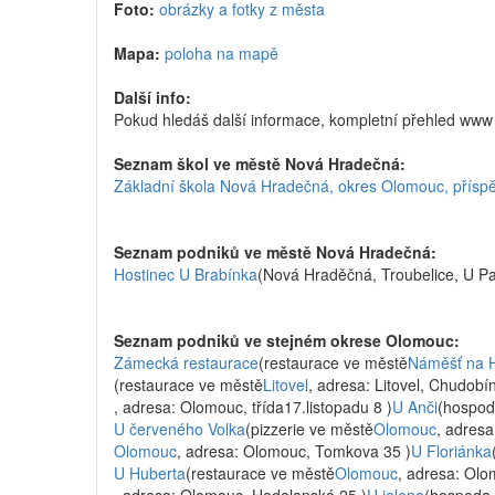
Foto:
obrázky a fotky z města
Mapa:
poloha na mapě
Další info:
Pokud hledáš další informace, kompletní přehled ww
Seznam škol ve městě Nová Hradečná:
Základní škola Nová Hradečná, okres Olomouc, přísp
Seznam podniků ve městě Nová Hradečná:
Hostinec U Brabínka
(Nová Hraděčná, Troubelice, U Pa
Seznam podniků ve stejném okrese Olomouc:
Zámecká restaurace
(restaurace ve městě
Náměšť na 
(restaurace ve městě
Litovel
, adresa: Litovel, Chudobín
, adresa: Olomouc, třída17.listopadu 8 )
U Anči
(hospod
U červeného Volka
(pizzerie ve městě
Olomouc
, adresa
Olomouc
, adresa: Olomouc, Tomkova 35 )
U Floriánka
U Huberta
(restaurace ve městě
Olomouc
, adresa: Olo