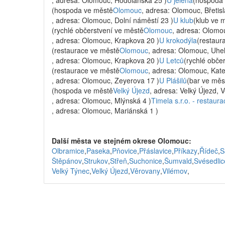
, adresa: Olomouc, Hodolanská 25 )
U jelena
(hospoda
(hospoda ve městě
Olomouc
, adresa: Olomouc, Břetisl
, adresa: Olomouc, Dolní náměstí 23 )
U klub
(klub ve 
(rychlé občerstvení ve městě
Olomouc
, adresa: Olomou
, adresa: Olomouc, Krapkova 20 )
U krokodýla
(restaur
(restaurace ve městě
Olomouc
, adresa: Olomouc, Uhel
, adresa: Olomouc, Krapkova 20 )
U Letců
(rychlé obče
(restaurace ve městě
Olomouc
, adresa: Olomouc, Kate
, adresa: Olomouc, Zeyerova 17 )
U Plášilů
(bar ve měs
(hospoda ve městě
Velký Újezd
, adresa: Velký Újezd, V
, adresa: Olomouc, Mlýnská 4 )
Timela s.r.o. - restaur
, adresa: Olomouc, Mariánská 1 )
Další města ve stejném okrese Olomouc:
Olbramice
,
Paseka
,
Pňovice
,
Přáslavice
,
Příkazy
,
Řídeč
,
S
Štěpánov
,
Strukov
,
Střeň
,
Suchonice
,
Šumvald
,
Svésedlic
Velký Týnec
,
Velký Újezd
,
Věrovany
,
Vilémov
,