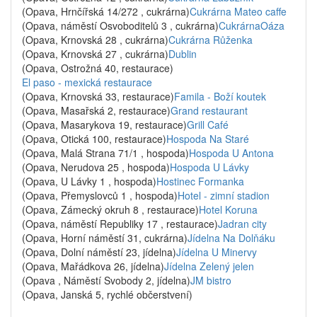
(Opava, Hrnčířská 14/272 , cukrárna)
Cukrárna Mateo caffe
(Opava, náměstí Osvoboditelů 3 , cukrárna)
CukrárnaOáza
(Opava, Krnovská 28 , cukrárna)
Cukrárna Růženka
(Opava, Krnovská 27 , cukrárna)
Dublin
(Opava, Ostrožná 40, restaurace)
El paso - mexická restaurace
(Opava, Krnovská 33, restaurace)
Famila - Boží koutek
(Opava, Masařská 2, restaurace)
Grand restaurant
(Opava, Masarykova 19, restaurace)
Grill Café
(Opava, Otická 100, restaurace)
Hospoda Na Staré
(Opava, Malá Strana 71/1 , hospoda)
Hospoda U Antona
(Opava, Nerudova 25 , hospoda)
Hospoda U Lávky
(Opava, U Lávky 1 , hospoda)
Hostinec Formanka
(Opava, Přemyslovců 1 , hospoda)
Hotel - zimní stadion
(Opava, Zámecký okruh 8 , restaurace)
Hotel Koruna
(Opava, náměstí Republiky 17 , restaurace)
Jadran city
(Opava, Horní náměstí 31, cukrárna)
Jídelna Na Dolňáku
(Opava, Dolní náměstí 23, jídelna)
Jídelna U Minervy
(Opava, Mařádkova 26, jídelna)
Jídelna Zelený jelen
(Opava , Náměstí Svobody 2, jídelna)
JM bistro
(Opava, Janská 5, rychlé občerstvení)