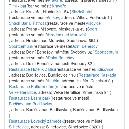
(restaurace ve městě
Kravaře
, adresa: Kravaře, náměstí 1 )
Timi - bar
(bar ve městě
Kravaře
, adresa: Kravaře, Hlučínská 154 )
Slezkýhotel
(restaurace ve městě
Vítkov
, adresa: Vítkov, Podhradí 1 )
Snack Bar U Pštrosa
(restaurace ve městě
Vršovice
, adresa: Praha - Vršovice, Moskevská 49 )
Sport
(restaurace ve městě
Hradec nad Moravicí
, adresa: Hradec nad Moravicí, Gudrichova 654 )
Sportcentum
(restaurace ve městě
Dolní Benešov
, adresa: Dolní Benešov, náměstí Svobody 82 )
Sportcentum
(restaurace ve městě
Dolní Benešov
, adresa: Dolní Benešov, náměstí Svobody 82 )
Restaurace Hotelík Zátiší
(restaurace ve městě
Budišovice
, adresa: Budišovice, Budišovice 118 )
Restaurace Kaskáda
(restaurace ve městě
Hlučín
, adresa: Hlučín, Dukelská 8 )
Restaurace Kulturní dům
(restaurace ve městě
Velké Heraltice
, adresa: Velké Heraltice, Krmelínská 94 )
Restaurace Lesní park
(restaurace ve městě
Budišov nad Budišovkou
, adresa: Budišov nad Budišovkou, Budišov nad Budišovkou
)
Restaurace Lovecký zámeček
(restaurace ve městě
Šilheřovice
, adresa: Šilheřovice, Šilheřovice 38261 )