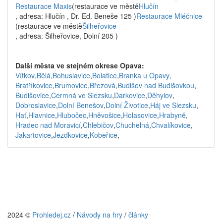
Restaurace Maxis
(restaurace ve městě
Hlučín
, adresa: Hlučín , Dr. Ed. Beneše 125 )
Restaurace Mléčnice
(restaurace ve městě
Šilheřovice
, adresa: Šilheřovice, Dolní 205 )
Další města ve stejném okrese Opava:
Vítkov
,
Bělá
,
Bohuslavice
,
Bolatice
,
Branka u Opavy
,
Bratříkovice
,
Brumovice
,
Březová
,
Budišov nad Budišovkou
,
Budišovice
,
Čermná ve Slezsku
,
Darkovice
,
Děhylov
,
Dobroslavice
,
Dolní Benešov
,
Dolní Životice
,
Háj ve Slezsku
,
Hať
,
Hlavnice
,
Hlubočec
,
Hněvošice
,
Holasovice
,
Hrabyně
,
Hradec nad Moravicí
,
Chlebičov
,
Chuchelná
,
Chvalíkovice
,
Jakartovice
,
Jezdkovice
,
Kobeřice
,
2024 ©
Prohledej.cz
/
Návody na hry
/
články