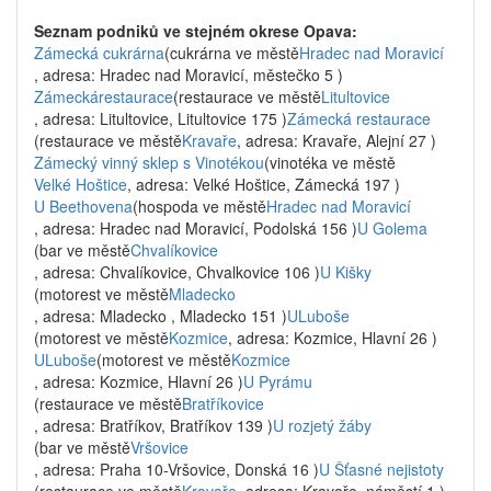
Seznam podniků ve stejném okrese Opava:
Zámecká cukrárna
(cukrárna ve městě
Hradec nad Moravicí
, adresa: Hradec nad Moravicí, městečko 5 )
Zámeckárestaurace
(restaurace ve městě
Litultovice
, adresa: Litultovice, Litultovice 175 )
Zámecká restaurace
(restaurace ve městě
Kravaře
, adresa: Kravaře, Alejní 27 )
Zámecký vinný sklep s Vinotékou
(vinotéka ve městě
Velké Hoštice
, adresa: Velké Hoštice, Zámecká 197 )
U Beethovena
(hospoda ve městě
Hradec nad Moravicí
, adresa: Hradec nad Moravicí, Podolská 156 )
U Golema
(bar ve městě
Chvalíkovice
, adresa: Chvalíkovice, Chvalkovice 106 )
U Kišky
(motorest ve městě
Mladecko
, adresa: Mladecko , Mladecko 151 )
ULuboše
(motorest ve městě
Kozmice
, adresa: Kozmice, Hlavní 26 )
ULuboše
(motorest ve městě
Kozmice
, adresa: Kozmice, Hlavní 26 )
U Pyrámu
(restaurace ve městě
Bratříkovice
, adresa: Bratříkov, Bratříkov 139 )
U rozjetý žáby
(bar ve městě
Vršovice
, adresa: Praha 10-Vršovice, Donská 16 )
U Šťasné nejistoty