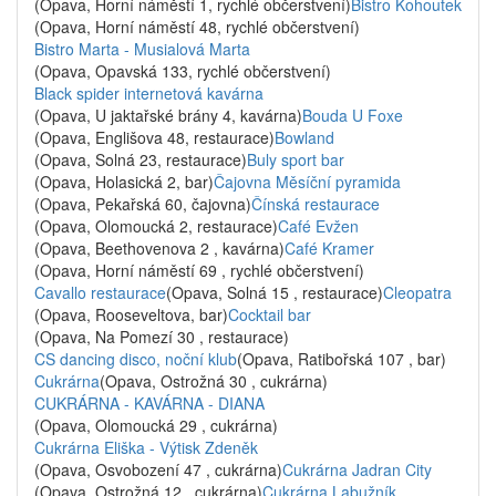
(Opava, Horní náměstí 1, rychlé občerstvení)
Bistro Kohoutek
(Opava, Horní náměstí 48, rychlé občerstvení)
Bistro Marta - Musialová Marta
(Opava, Opavská 133, rychlé občerstvení)
Black spider internetová kavárna
(Opava, U jaktařské brány 4, kavárna)
Bouda U Foxe
(Opava, Englišova 48, restaurace)
Bowland
(Opava, Solná 23, restaurace)
Buly sport bar
(Opava, Holasická 2, bar)
Čajovna Měsíční pyramida
(Opava, Pekařská 60, čajovna)
Čínská restaurace
(Opava, Olomoucká 2, restaurace)
Café Evžen
(Opava, Beethovenova 2 , kavárna)
Café Kramer
(Opava, Horní náměstí 69 , rychlé občerstvení)
Cavallo restaurace
(Opava, Solná 15 , restaurace)
Cleopatra
(Opava, Rooseveltova, bar)
Cocktail bar
(Opava, Na Pomezí 30 , restaurace)
CS dancing disco, noční klub
(Opava, Ratibořská 107 , bar)
Cukrárna
(Opava, Ostrožná 30 , cukrárna)
CUKRÁRNA - KAVÁRNA - DIANA
(Opava, Olomoucká 29 , cukrárna)
Cukrárna Eliška - Výtisk Zdeněk
(Opava, Osvobození 47 , cukrárna)
Cukrárna Jadran City
(Opava, Ostrožná 12 , cukrárna)
Cukrárna Labužník