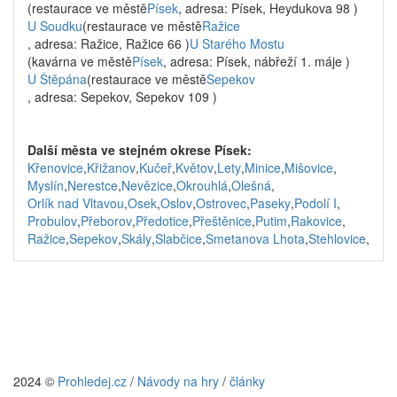
(restaurace ve městě
Písek
, adresa: Písek, Heydukova 98 )
U Soudku
(restaurace ve městě
Ražice
, adresa: Ražice, Ražice 66 )
U Starého Mostu
(kavárna ve městě
Písek
, adresa: Písek, nábřeží 1. máje )
U Štěpána
(restaurace ve městě
Sepekov
, adresa: Sepekov, Sepekov 109 )
Další města ve stejném okrese Písek:
Křenovice
,
Křižanov
,
Kučeř
,
Květov
,
Lety
,
Minice
,
Mišovice
,
Myslín
,
Nerestce
,
Nevězice
,
Okrouhlá
,
Olešná
,
Orlík nad Vltavou
,
Osek
,
Oslov
,
Ostrovec
,
Paseky
,
Podolí I
,
Probulov
,
Přeborov
,
Předotice
,
Přeštěnice
,
Putim
,
Rakovice
,
Ražice
,
Sepekov
,
Skály
,
Slabčice
,
Smetanova Lhota
,
Stehlovice
,
2024 ©
Prohledej.cz
/
Návody na hry
/
články