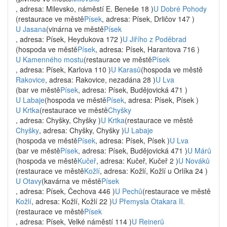
, adresa: Milevsko, náměstí E. Beneše 18 )
U Dobré Pohody
(restaurace ve městě
Písek
, adresa: Písek, Drličov 147 )
U Jasana
(vinárna ve městě
Písek
, adresa: Písek, Heydukova 172 )
U Jiřího z Poděbrad
(hospoda ve městě
Písek
, adresa: Písek, Harantova 716 )
U Kamenného mostu
(restaurace ve městě
Písek
, adresa: Písek, Karlova 110 )
U Karasů
(hospoda ve městě
Rakovice
, adresa: Rakovice, nezadána 28 )
U Lva
(bar ve městě
Písek
, adresa: Písek, Budějovická 471 )
U Labaje
(hospoda ve městě
Písek
, adresa: Písek, Písek )
U Krtka
(restaurace ve městě
Chyšky
, adresa: Chyšky, Chyšky )
U Krtka
(restaurace ve městě
Chyšky
, adresa: Chyšky, Chyšky )
U Labaje
(hospoda ve městě
Písek
, adresa: Písek, Písek )
U Lva
(bar ve městě
Písek
, adresa: Písek, Budějovická 471 )
U Márů
(hospoda ve městě
Kučeř
, adresa: Kučeř, Kučeř 2 )
U Nováků
(restaurace ve městě
Kožlí
, adresa: Kožlí, Kožlí u Orlíka 24 )
U Otavy
(kavárna ve městě
Písek
, adresa: Písek, Čechova 446 )
U Pechů
(restaurace ve městě
Kožlí
, adresa: Kožlí, Kožlí 22 )
U Přemysla Otakara II.
(restaurace ve městě
Písek
, adresa: Písek, Velké náměstí 114 )
U Reinerů