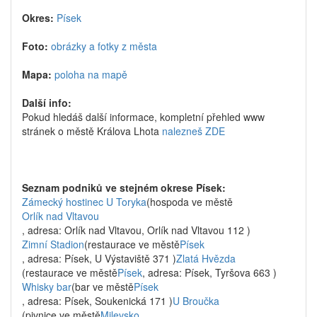
Okres:
Písek
Foto:
obrázky a fotky z města
Mapa:
poloha na mapě
Další info:
Pokud hledáš další informace, kompletní přehled www
stránek o městě Králova Lhota
nalezneš ZDE
Seznam podniků ve stejném okrese Písek:
Zámecký hostinec U Toryka
(hospoda ve městě
Orlík nad Vltavou
, adresa: Orlík nad Vltavou, Orlík nad Vltavou 112 )
Zimní Stadion
(restaurace ve městě
Písek
, adresa: Písek, U Výstaviště 371 )
Zlatá Hvězda
(restaurace ve městě
Písek
, adresa: Písek, Tyršova 663 )
Whisky bar
(bar ve městě
Písek
, adresa: Písek, Soukenická 171 )
U Broučka
(pivnice ve městě
Milevsko