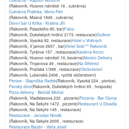
Cukrárna - Kapoun Bohumil
(Rakovník, Husovo náměstí 16 , cukrárna)
Cukrárna Pralinka, Vávra Petr
(Rakovník, Masná 1849 , cukrárna)
Denní bar U Krtka - Kratina Jiří
(Rakovník, Palackého 80, bar)
Falco
(Rakovník, Dukelských hrdinů 2173, restaurace)
Gulliver
(Rakovník, Vysoká 92, restaurace)
Hotel u Vrátných
(Rakovník, V jamce 2657 , bar)
Hotel Sole*** Rakovník
(Rakovník, Tyršova 157 , restaurace)
Kavárna Korzo
(Rakovník, Husovo náměstí 10, kavárna)
Mexico Delivery
(Rakovník, Trojanova 49 , restaurace)
Na Střelnici
(Rakovník, Pražská 1/399 , restaurace)
Občerstvení
(Rakovník, Lubenská 2456 , rychlé občerstvení)
Pivnice - Slapnička Radek
(Rakovník, Vysoká 224 , pivnice)
Panský dům
(Rakovník, Dukelských hrdinů 65 , hospoda)
Pizza delivery - Bečvář Michal
(Rakovník, Vladislavova 232 , pizzerie)
Pizzeria - Bar Olymp
(Rakovník, Na Sekyře 1472 , pizzerie)
Restaurant U Divadla
(Rakovník, Na Sekyře 145 , restaurace)
Restaurace - Jaroslav Novák
(Rakovník, Na Sekyře 2005 , restaurace)
Restaurace Bazén - Váňa Josef