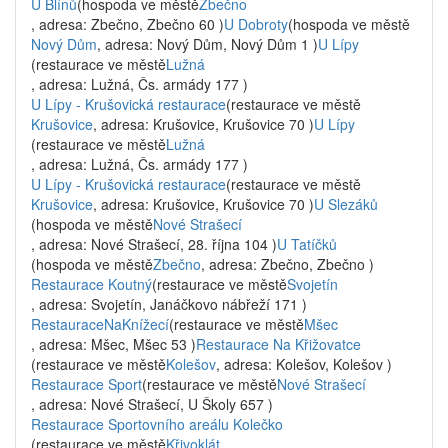
U Blínů
(hospoda ve městě
Zbečno
, adresa: Zbečno, Zbečno 60 )
U Dobroty
(hospoda ve městě
Nový Dům
, adresa: Nový Dům, Nový Dům 1 )
U Lípy
(restaurace ve městě
Lužná
, adresa: Lužná, Čs. armády 177 )
U Lípy - Krušovická restaurace
(restaurace ve městě
Krušovice
, adresa: Krušovice, Krušovice 70 )
U Lípy
(restaurace ve městě
Lužná
, adresa: Lužná, Čs. armády 177 )
U Lípy - Krušovická restaurace
(restaurace ve městě
Krušovice
, adresa: Krušovice, Krušovice 70 )
U Slezáků
(hospoda ve městě
Nové Strašecí
, adresa: Nové Strašecí, 28. října 104 )
U Tatíčků
(hospoda ve městě
Zbečno
, adresa: Zbečno, Zbečno )
Restaurace Koutný
(restaurace ve městě
Svojetín
, adresa: Svojetín, Janáčkovo nábřeží 171 )
RestauraceNaKnížecí
(restaurace ve městě
Mšec
, adresa: Mšec, Mšec 53 )
Restaurace Na Křižovatce
(restaurace ve městě
Kolešov
, adresa: Kolešov, Kolešov )
Restaurace Sport
(restaurace ve městě
Nové Strašecí
, adresa: Nové Strašecí, U Školy 657 )
Restaurace Sportovního areálu Kolečko
(restaurace ve městě
Křivoklát