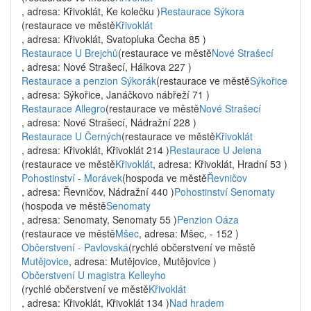
, adresa: Křivoklát, Ke kolečku )
Restaurace Sýkora
(restaurace ve městě
Křivoklát
, adresa: Křivoklát, Svatopluka Čecha 85 )
Restaurace U Brejchů
(restaurace ve městě
Nové Strašecí
, adresa: Nové Strašecí, Hálkova 227 )
Restaurace a penzion Sýkorák
(restaurace ve městě
Sýkořice
, adresa: Sýkořice, Janáčkovo nábřeží 71 )
Restaurace Allegro
(restaurace ve městě
Nové Strašecí
, adresa: Nové Strašecí, Nádražní 228 )
Restaurace U Černých
(restaurace ve městě
Křivoklát
, adresa: Křivoklát, Křivoklát 214 )
Restaurace U Jelena
(restaurace ve městě
Křivoklát
, adresa: Křivoklát, Hradní 53 )
Pohostinství - Morávek
(hospoda ve městě
Řevničov
, adresa: Řevničov, Nádražní 440 )
Pohostinství Senomaty
(hospoda ve městě
Senomaty
, adresa: Senomaty, Senomaty 55 )
Penzion Oáza
(restaurace ve městě
Mšec
, adresa: Mšec, - 152 )
Občerstvení - Pavlovská
(rychlé občerstvení ve městě
Mutějovice
, adresa: Mutějovice, Mutějovice )
Občerstvení U magistra Kelleyho
(rychlé občerstvení ve městě
Křivoklát
, adresa: Křivoklát, Křivoklát 134 )
Nad hradem