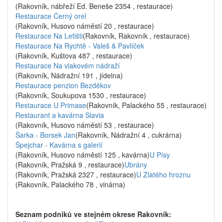
(Rakovník, nábřeží Ed. Beneše 2354 , restaurace)
Restaurace Černý orel
(Rakovník, Husovo náměstí 20 , restaurace)
Restaurace Na Letišti
(Rakovník, Rakovník , restaurace)
Restaurace Na Rychtě - Valeš & Pavlíček
(Rakovník, Kuštova 487 , restaurace)
Restaurace Na vlakovém nádraží
(Rakovník, Nádražní 191 , jídelna)
Restaurace penzion Bezděkov
(Rakovník, Soukupova 1530 , restaurace)
Restaurace U Primase
(Rakovník, Palackého 55 , restaurace)
Restaurant a kavárna Slavia
(Rakovník, Husovo náměstí 53 , restaurace)
Šarka - Borsek Jan
(Rakovník, Nádražní 4 , cukrárna)
Špejchar - Kavárna s galerií
(Rakovník, Husovo náměstí 125 , kavárna)
U Písy
(Rakovník, Pražská 9 , restaurace)
Ubrány
(Rakovník, Pražská 2327 , restaurace)
U Zlatého hroznu
(Rakovník, Palackého 78 , vinárna)
Seznam podniků ve stejném okrese Rakovník: