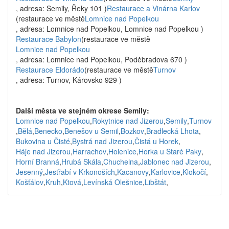
, adresa: Semily, Řeky 101 )
Restaurace a Vinárna Karlov
(restaurace ve městě
Lomnice nad Popelkou
, adresa: Lomnice nad Popelkou, Lomnice nad Popelkou )
Restaurace Babylon
(restaurace ve městě
Lomnice nad Popelkou
, adresa: Lomnice nad Popelkou, Poděbradova 670 )
Restaurace Eldorádo
(restaurace ve městě
Turnov
, adresa: Turnov, Károvsko 929 )
Další města ve stejném okrese Semily:
Lomnice nad Popelkou
,
Rokytnice nad Jizerou
,
Semily
,
Turnov
,
Bělá
,
Benecko
,
Benešov u Semil
,
Bozkov
,
Bradlecká Lhota
,
Bukovina u Čisté
,
Bystrá nad Jizerou
,
Čistá u Horek
,
Háje nad Jizerou
,
Harrachov
,
Holenice
,
Horka u Staré Paky
,
Horní Branná
,
Hrubá Skála
,
Chuchelna
,
Jablonec nad Jizerou
,
Jesenný
,
Jestřabí v Krkonoších
,
Kacanovy
,
Karlovice
,
Klokočí
,
Košťálov
,
Kruh
,
Ktová
,
Levínská Olešnice
,
Libštát
,