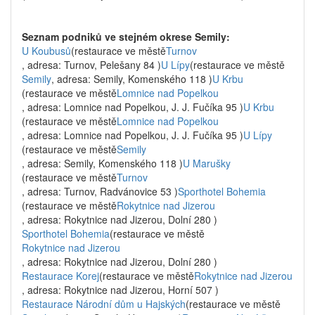
Seznam podniků ve stejném okrese Semily:
U Koubusů
(restaurace ve městě
Turnov
, adresa: Turnov, Pelešany 84 )
U Lípy
(restaurace ve městě
Semily
, adresa: Semily, Komenského 118 )
U Krbu
(restaurace ve městě
Lomnice nad Popelkou
, adresa: Lomnice nad Popelkou, J. J. Fučíka 95 )
U Krbu
(restaurace ve městě
Lomnice nad Popelkou
, adresa: Lomnice nad Popelkou, J. J. Fučíka 95 )
U Lípy
(restaurace ve městě
Semily
, adresa: Semily, Komenského 118 )
U Marušky
(restaurace ve městě
Turnov
, adresa: Turnov, Radvánovice 53 )
Sporthotel Bohemia
(restaurace ve městě
Rokytnice nad Jizerou
, adresa: Rokytnice nad Jizerou, Dolní 280 )
Sporthotel Bohemia
(restaurace ve městě
Rokytnice nad Jizerou
, adresa: Rokytnice nad Jizerou, Dolní 280 )
Restaurace Korej
(restaurace ve městě
Rokytnice nad Jizerou
, adresa: Rokytnice nad Jizerou, Horní 507 )
Restaurace Národní dům u Hajských
(restaurace ve městě