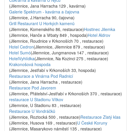
Cukrárna a kavárna U Nyčů
(Jilemnice, Jana Harracha 129 , kavárna)
Galerie Spektrum - kavárna a čajovna
(Jilemnice, J.Harracha 90, čajovna)
Grill Restaurant U Horkých kamenů
(Jilemnice, Komenského 86, restaurace)
Hostinec Jilemka
(Jilemnice, Hanče a Vrbaty 849 , hospoda)
Hotel Aldrov
(Jilemnice, Roudnice v Krkonoších 70 , restaurace)
Hotel Cedron
(Jilemnice, Jilemnice 879 , restaurace)
Hotel Sumó
(Jilemnice, Jungmanova 147 , restaurace)
HotelVyhlídka
(Jilemnice, Na Kozinci 275 , restaurace)
Krakonošová hospoda
(Jilemnice, Jestřabí v Krkonoších 33, hospoda)
Restaurace a Vinárna Pod Radnicí
(Jilemnice, Jana Harracha , restaurace)
Restaurace Pod Javorem
(Jilemnice, Přátelství-Jestřabí v Krkonoších 370 , restaurace)
restaurace U Stadionu Vítkov
(Jilemnice, U Stadionu 83 , restaurace)
Restaurace U Vondráčků
(Jilemnice, Roztocká 500 , restaurace)
Restaurace Zlatý klas
(Jilemnice, Husova 169 , restaurace)
U České Koruny
(Jilemnice, Masarykovo náměstí 135 , restaurace)