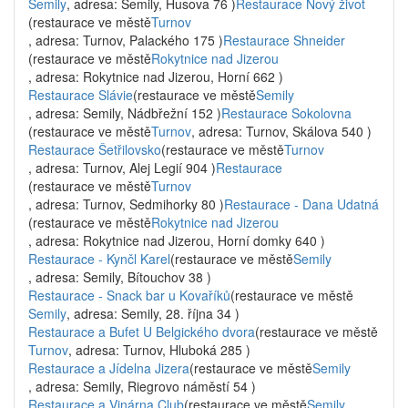
Semily
, adresa: Semily, Husova 76 )
Restaurace Nový život
(restaurace ve městě
Turnov
, adresa: Turnov, Palackého 175 )
Restaurace Shneider
(restaurace ve městě
Rokytnice nad Jizerou
, adresa: Rokytnice nad Jizerou, Horní 662 )
Restaurace Slávie
(restaurace ve městě
Semily
, adresa: Semily, Nádbřežní 152 )
Restaurace Sokolovna
(restaurace ve městě
Turnov
, adresa: Turnov, Skálova 540 )
Restaurace Šetřilovsko
(restaurace ve městě
Turnov
, adresa: Turnov, Alej Legií 904 )
Restaurace
(restaurace ve městě
Turnov
, adresa: Turnov, Sedmihorky 80 )
Restaurace - Dana Udatná
(restaurace ve městě
Rokytnice nad Jizerou
, adresa: Rokytnice nad Jizerou, Horní domky 640 )
Restaurace - Kynčl Karel
(restaurace ve městě
Semily
, adresa: Semily, Bítouchov 38 )
Restaurace - Snack bar u Kovaříků
(restaurace ve městě
Semily
, adresa: Semily, 28. října 34 )
Restaurace a Bufet U Belgického dvora
(restaurace ve městě
Turnov
, adresa: Turnov, Hluboká 285 )
Restaurace a Jídelna Jizera
(restaurace ve městě
Semily
, adresa: Semily, Riegrovo náměstí 54 )
Restaurace a Vinárna Club
(restaurace ve městě
Semily