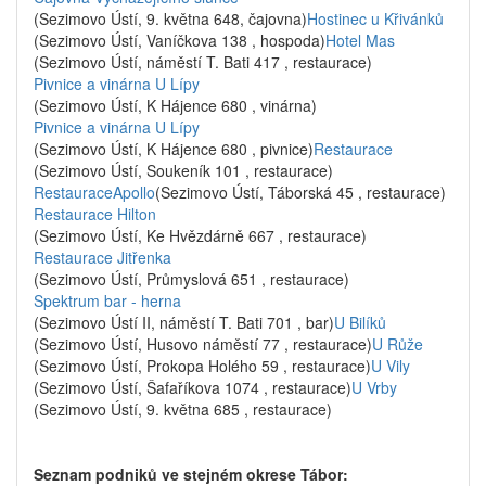
(Sezimovo Ústí, 9. května 648, čajovna)
Hostinec u Křivánků
(Sezimovo Ústí, Vaníčkova 138 , hospoda)
Hotel Mas
(Sezimovo Ústí, náměstí T. Bati 417 , restaurace)
Pivnice a vinárna U Lípy
(Sezimovo Ústí, K Hájence 680 , vinárna)
Pivnice a vinárna U Lípy
(Sezimovo Ústí, K Hájence 680 , pivnice)
Restaurace
(Sezimovo Ústí, Soukeník 101 , restaurace)
RestauraceApollo
(Sezimovo Ústí, Táborská 45 , restaurace)
Restaurace Hilton
(Sezimovo Ústí, Ke Hvězdárně 667 , restaurace)
Restaurace Jitřenka
(Sezimovo Ústí, Průmyslová 651 , restaurace)
Spektrum bar - herna
(Sezimovo Ústí II, náměstí T. Bati 701 , bar)
U Bilíků
(Sezimovo Ústí, Husovo náměstí 77 , restaurace)
U Růže
(Sezimovo Ústí, Prokopa Holého 59 , restaurace)
U Vily
(Sezimovo Ústí, Šafaříkova 1074 , restaurace)
U Vrby
(Sezimovo Ústí, 9. května 685 , restaurace)
Seznam podniků ve stejném okrese Tábor: