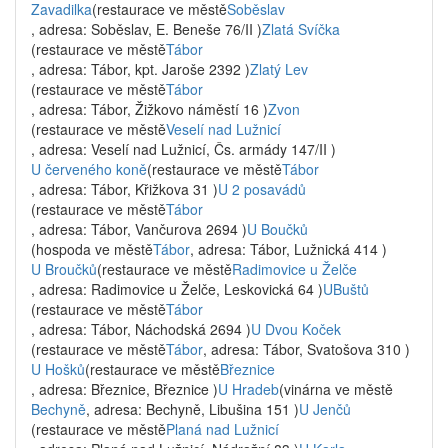
Zavadilka
(restaurace ve městě
Soběslav
, adresa: Soběslav, E. Beneše 76/II )
Zlatá Svíčka
(restaurace ve městě
Tábor
, adresa: Tábor, kpt. Jaroše 2392 )
Zlatý Lev
(restaurace ve městě
Tábor
, adresa: Tábor, Žižkovo náměstí 16 )
Zvon
(restaurace ve městě
Veselí nad Lužnicí
, adresa: Veselí nad Lužnicí, Čs. armády 147/II )
U červeného koně
(restaurace ve městě
Tábor
, adresa: Tábor, Křižkova 31 )
U 2 posavádů
(restaurace ve městě
Tábor
, adresa: Tábor, Vančurova 2694 )
U Boučků
(hospoda ve městě
Tábor
, adresa: Tábor, Lužnická 414 )
U Broučků
(restaurace ve městě
Radimovice u Želče
, adresa: Radimovice u Želče, Leskovická 64 )
UBuštů
(restaurace ve městě
Tábor
, adresa: Tábor, Náchodská 2694 )
U Dvou Koček
(restaurace ve městě
Tábor
, adresa: Tábor, Svatošova 310 )
U Hošků
(restaurace ve městě
Březnice
, adresa: Březnice, Březnice )
U Hradeb
(vinárna ve městě
Bechyně
, adresa: Bechyně, Libušina 151 )
U Jenčů
(restaurace ve městě
Planá nad Lužnicí