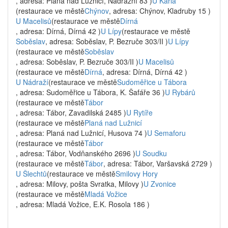
, adresa: Planá nad Lužnicí, Nádražní 83 )
U Karla
(restaurace ve městě
Chýnov
, adresa: Chýnov, Kladruby 15 )
U Macelisů
(restaurace ve městě
Dírná
, adresa: Dírná, Dírná 42 )
U Lípy
(restaurace ve městě
Soběslav
, adresa: Soběslav, P. Bezruče 303/II )
U Lípy
(restaurace ve městě
Soběslav
, adresa: Soběslav, P. Bezruče 303/II )
U Macelisů
(restaurace ve městě
Dírná
, adresa: Dírná, Dírná 42 )
U Nádraží
(restaurace ve městě
Sudoměřice u Tábora
, adresa: Sudoměřice u Tábora, K. Šafáře 36 )
U Rybárů
(restaurace ve městě
Tábor
, adresa: Tábor, Zavadilská 2485 )
U Rytíře
(restaurace ve městě
Planá nad Lužnicí
, adresa: Planá nad Lužnicí, Husova 74 )
U Semaforu
(restaurace ve městě
Tábor
, adresa: Tábor, Vodňanského 2696 )
U Soudku
(restaurace ve městě
Tábor
, adresa: Tábor, Varšavská 2729 )
U Šlechtů
(restaurace ve městě
Smilovy Hory
, adresa: Milovy, pošta Svratka, Milovy )
U Zvonice
(restaurace ve městě
Mladá Vožice
, adresa: Mladá Vožice, E.K. Rosola 186 )