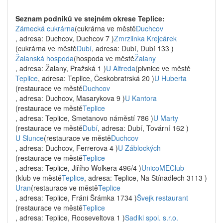
Seznam podniků ve stejném okrese Teplice:
Zámecká cukrárna
(cukrárna ve městě
Duchcov
, adresa: Duchcov, Duchcov 7 )
Zmrzlinka Krejcárek
(cukrárna ve městě
Dubí
, adresa: Dubí, Dubí 133 )
Žalanská hospoda
(hospoda ve městě
Žalany
, adresa: Žalany, Pražská 1 )
U Alfreda
(pivnice ve městě
Teplice
, adresa: Teplice, Českobratrská 20 )
U Huberta
(restaurace ve městě
Duchcov
, adresa: Duchcov, Masarykova 9 )
U Kantora
(restaurace ve městě
Teplice
, adresa: Teplice, Smetanovo náměstí 786 )
U Marty
(restaurace ve městě
Dubí
, adresa: Dubí, Tovární 162 )
U Slunce
(restaurace ve městě
Duchcov
, adresa: Duchcov, Ferrerova 4 )
U Záblockých
(restaurace ve městě
Teplice
, adresa: Teplice, Jiřího Wolkera 496/4 )
UnicoMEClub
(klub ve městě
Teplice
, adresa: Teplice, Na Stínadlech 3113 )
Uran
(restaurace ve městě
Teplice
, adresa: Teplice, Fráni Šrámka 1734 )
Švejk restaurant
(restaurace ve městě
Teplice
, adresa: Teplice, Rooseveltova 1 )
Sadiki spol. s.r.o.