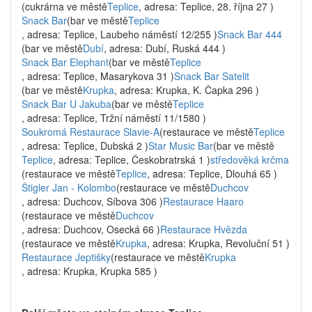
(cukrárna ve městě
Teplice
, adresa: Teplice, 28. října 27 )
Snack Bar
(bar ve městě
Teplice
, adresa: Teplice, Laubeho náměstí 12/255 )
Snack Bar 444
(bar ve městě
Dubí
, adresa: Dubí, Ruská 444 )
Snack Bar Elephant
(bar ve městě
Teplice
, adresa: Teplice, Masarykova 31 )
Snack Bar Satelit
(bar ve městě
Krupka
, adresa: Krupka, K. Čapka 296 )
Snack Bar U Jakuba
(bar ve městě
Teplice
, adresa: Teplice, Tržní náměstí 11/1580 )
Soukromá Restaurace Slavie-A
(restaurace ve městě
Teplice
, adresa: Teplice, Dubská 2 )
Star Music Bar
(bar ve městě
Teplice
, adresa: Teplice, Českobratrská 1 )
středověká krčma
(restaurace ve městě
Teplice
, adresa: Teplice, Dlouhá 65 )
Štigler Jan - Kolombo
(restaurace ve městě
Duchcov
, adresa: Duchcov, Síbova 306 )
Restaurace Haaro
(restaurace ve městě
Duchcov
, adresa: Duchcov, Osecká 66 )
Restaurace Hvězda
(restaurace ve městě
Krupka
, adresa: Krupka, Revoluční 51 )
Restaurace Jeptišky
(restaurace ve městě
Krupka
, adresa: Krupka, Krupka 585 )