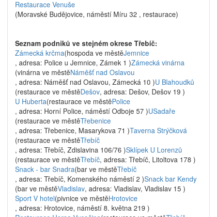
Restaurace Venuše
(Moravské Budějovice, náměstí Míru 32 , restaurace)
Seznam podniků ve stejném okrese Třebíč:
Zámecká krčma
(hospoda ve městě
Jemnice
, adresa: Police u Jemnice, Zámek 1 )
Zámecká vinárna
(vinárna ve městě
Náměšť nad Oslavou
, adresa: Náměšť nad Oslavou, Zámecká 10 )
U Blahoudků
(restaurace ve městě
Dešov
, adresa: Dešov, Dešov 19 )
U Huberta
(restaurace ve městě
Police
, adresa: Horní Police, náměstí Odboje 57 )
USadaře
(restaurace ve městě
Třebenice
, adresa: Třebenice, Masarykova 71 )
Taverna Strýčková
(restaurace ve městě
Třebíč
, adresa: Třebíč, Zdislavina 106/76 )
Sklípek U Lorenzů
(restaurace ve městě
Třebíč
, adresa: Třebíč, Litoltova 178 )
Snack - bar Snadra
(bar ve městě
Třebíč
, adresa: Třebíč, Komenského náměstí 2 )
Snack bar Kendy
(bar ve městě
Vladislav
, adresa: Vladislav, Vladislav 15 )
Sport V hotel
(pivnice ve městě
Hrotovice
, adresa: Hrotovice, náměstí 8. května 219 )