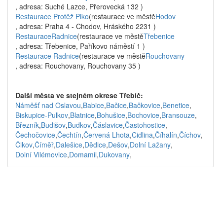
, adresa: Suché Lazce, Přerovecká 132 )
Restaurace Protěž Piko
(restaurace ve městě
Hodov
, adresa: Praha 4 - Chodov, Hráského 2231 )
RestauraceRadnice
(restaurace ve městě
Třebenice
, adresa: Třebenice, Paříkovo náměstí 1 )
Restaurace Radnice
(restaurace ve městě
Rouchovany
, adresa: Rouchovany, Rouchovany 35 )
Další města ve stejném okrese Třebíč:
Náměšť nad Oslavou
,
Babice
,
Bačice
,
Bačkovice
,
Benetice
,
Biskupice-Pulkov
,
Blatnice
,
Bohušice
,
Bochovice
,
Bransouze
,
Březník
,
Budišov
,
Budkov
,
Čáslavice
,
Častohostice
,
Čechočovice
,
Čechtín
,
Červená Lhota
,
Cidlina
,
Číhalín
,
Číchov
,
Čikov
,
Číměř
,
Dalešice
,
Dědice
,
Dešov
,
Dolní Lažany
,
Dolní Vilémovice
,
Domamil
,
Dukovany
,