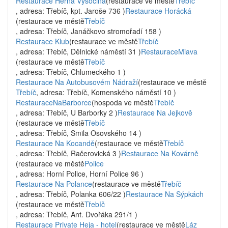
Restaurace Herna Vysočina
(restaurace ve městě
Třebíč
, adresa: Třebíč, kpt. Jaroše 736 )
Restaurace Horácká
(restaurace ve městě
Třebíč
, adresa: Třebíč, Janáčkovo stromořadí 158 )
Restaurace Klub
(restaurace ve městě
Třebíč
, adresa: Třebíč, Dělnické náměstí 31 )
RestauraceMiava
(restaurace ve městě
Třebíč
, adresa: Třebíč, Chlumeckého 1 )
Restaurace Na Autobusovém Nádraží
(restaurace ve městě
Třebíč
, adresa: Třebíč, Komenského náměstí 10 )
RestauraceNaBarborce
(hospoda ve městě
Třebíč
, adresa: Třebíč, U Barborky 2 )
Restaurace Na Jejkově
(restaurace ve městě
Třebíč
, adresa: Třebíč, Smila Osovského 14 )
Restaurace Na Kocandě
(restaurace ve městě
Třebíč
, adresa: Třebíč, Račerovická 3 )
Restaurace Na Kovárně
(restaurace ve městě
Police
, adresa: Horní Police, Horní Police 96 )
Restaurace Na Polance
(restaurace ve městě
Třebíč
, adresa: Třebíč, Polanka 606/22 )
Restaurace Na Sýpkách
(restaurace ve městě
Třebíč
, adresa: Třebíč, Ant. Dvořáka 291/1 )
Restaurace Private Heja - hotel
(restaurace ve městě
Láz