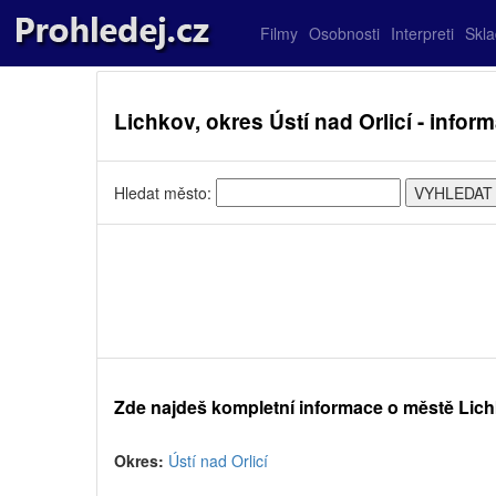
Filmy
Osobnosti
Interpreti
Skl
Lichkov, okres Ústí nad Orlicí - info
Hledat město:
Zde najdeš kompletní informace o městě Lic
Okres:
Ústí nad Orlicí