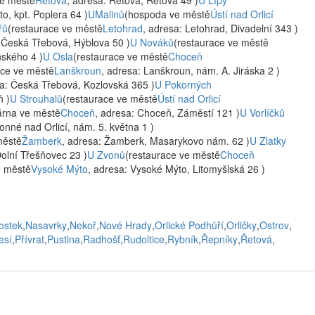
ve městě
Řetová
, adresa: Řetová, Řetová 49 )
U Lípy
o, kpt. Poplera 64 )
UMalinů
(hospoda ve městě
Ústí nad Orlicí
řů
(restaurace ve městě
Letohrad
, adresa: Letohrad, Divadelní 343 )
: Česká Třebová, Hýblova 50 )
U Nováků
(restaurace ve městě
nského 4 )
U Osla
(restaurace ve městě
Choceň
ace ve městě
Lanškroun
, adresa: Lanškroun, nám. A. Jiráska 2 )
sa: Česká Třebová, Kozlovská 365 )
U Pokorných
ň )
U Strouhalů
(restaurace ve městě
Ústí nad Orlicí
árna ve městě
Choceň
, adresa: Choceň, Záměstí 121 )
U Vorlíčků
lonné nad Orlicí, nám. 5. května 1 )
městě
Žamberk
, adresa: Žamberk, Masarykovo nám. 62 )
U Zlatky
Dolní Třešňovec 23 )
U Zvonů
(restaurace ve městě
Choceň
e městě
Vysoké Mýto
, adresa: Vysoké Mýto, Litomyšlská 26 )
ostek
,
Nasavrky
,
Nekoř
,
Nové Hrady
,
Orlické Podhůří
,
Orličky
,
Ostrov
,
esí
,
Přívrat
,
Pustina
,
Radhošť
,
Rudoltice
,
Rybník
,
Řepníky
,
Řetová
,