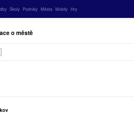
adby
Školy
Podniky
Města
Mobily
Hry
rmace o městě
hkov