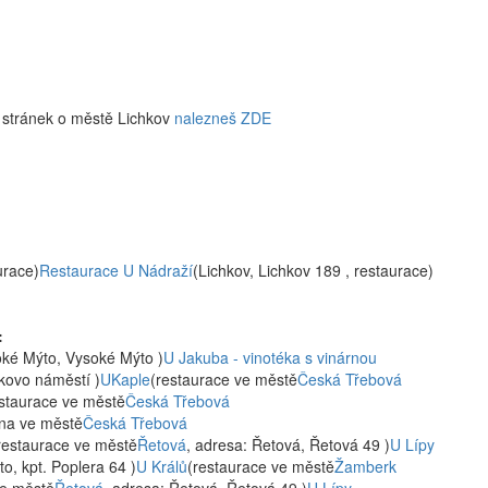
 stránek o městě Lichkov
nalezneš ZDE
urace)
Restaurace U Nádraží
(Lichkov, Lichkov 189 , restaurace)
:
oké Mýto, Vysoké Mýto )
U Jakuba - vinotéka s vinárnou
kovo náměstí )
UKaple
(restaurace ve městě
Česká Třebová
estaurace ve městě
Česká Třebová
lna ve městě
Česká Třebová
restaurace ve městě
Řetová
, adresa: Řetová, Řetová 49 )
U Lípy
o, kpt. Poplera 64 )
U Králů
(restaurace ve městě
Žamberk