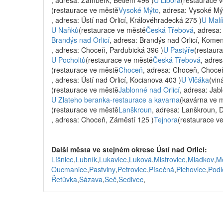
, adresa: Žamberk, Betlém 496 )
U Libora
(restaurace 
(restaurace ve městě
Vysoké Mýto
, adresa: Vysoké Mýt
, adresa: Ústí nad Orlicí, Královéhradecká 275 )
U Malí
U Naňků
(restaurace ve městě
Česká Třebová
, adresa
Brandýs nad Orlicí
, adresa: Brandýs nad Orlicí, Kome
, adresa: Choceň, Pardubická 396 )
U Pastýře
(restaur
U Pocholtů
(restaurace ve městě
Česká Třebová
, adre
(restaurace ve městě
Choceň
, adresa: Choceň, Choce
, adresa: Ústí nad Orlicí, Kocianova 403 )
U Vlčáka
(vin
(restaurace ve městě
Jablonné nad Orlicí
, adresa: Jab
U Zlateho beranka-restaurace a kavarna
(kavárna ve 
(restaurace ve městě
Lanškroun
, adresa: Lanškroun, 
, adresa: Choceň, Záměstí 125 )
Tejnora
(restaurace v
Další města ve stejném okrese Ústí nad Orlicí:
Líšnice
,
Lubník
,
Lukavice
,
Luková
,
Mistrovice
,
Mladkov
,
M
Oucmanice
,
Pastviny
,
Petrovice
,
Písečná
,
Plchovice
,
Podl
Řetůvka
,
Sázava
,
Seč
,
Šedivec
,