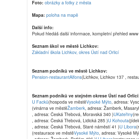
Foto:
obrázky a fotky z města
Mapa:
poloha na mapě
Další info:
Pokud hledáš další informace, kompletní přehled www
Seznam škol ve městě Lichkov:
Základní škola Lichkov, okres Ústí nad Orlicí
Seznam podniků ve městě Lichkov:
Pension-restaurantAlfons
(Lichkov, Lichkov 137 , resta
Seznam podniků ve stejném okrese Ústí nad Orlicí
U Facků
(hospoda ve městě
Vysoké Mýto
, adresa: Vys
(vinárna ve městě
Žamberk
, adresa: Žamberk, Masary
, adresa: Česká Třebová, Moravská 340 )
UKateřiny
(r
, adresa: Česká Třebová, Lidická 285 )
U Kohouta
(jíde
, adresa: Česká Třebová, Staré náměstí 41 )
U Libora
(
(restaurace ve městě
Vysoké Mýto
, adresa: Vysoké Mýt