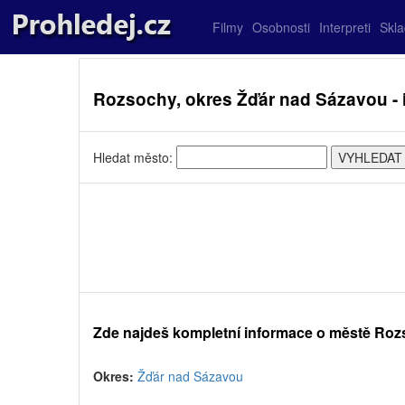
Filmy
Osobnosti
Interpreti
Skl
Rozsochy, okres Žďár nad Sázavou - 
Hledat město:
Zde najdeš kompletní informace o městě Ro
Okres:
Žďár nad Sázavou