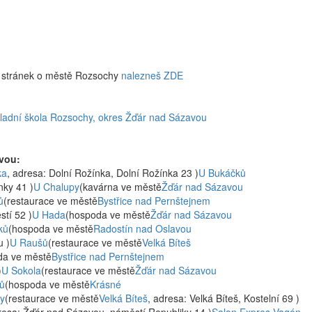
w stránek o městě Rozsochy
nalezneš ZDE
ladní škola Rozsochy, okres Žďár nad Sázavou
vou:
ka
, adresa: Dolní Rožínka, Dolní Rožínka 23 )
U Bukáčků
nky 41 )
U Chalupy
(kavárna ve městě
Žďár nad Sázavou
ů
(restaurace ve městě
Bystřice nad Pernštejnem
tí 52 )
U Hada
(hospoda ve městě
Žďár nad Sázavou
ků
(hospoda ve městě
Radostín nad Oslavou
u )
U Raušů
(restaurace ve městě
Velká Bíteš
da ve městě
Bystřice nad Pernštejnem
)
U Sokola
(restaurace ve městě
Žďár nad Sázavou
ů
(hospoda ve městě
Krásné
y
(restaurace ve městě
Velká Bíteš
, adresa: Velká Bíteš, Kostelní 69 )