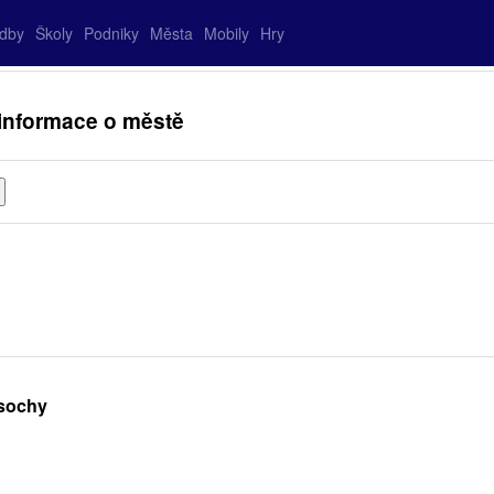
adby
Školy
Podniky
Města
Mobily
Hry
informace o městě
zsochy