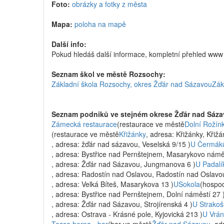
Foto:
obrázky a fotky z města
Mapa:
poloha na mapě
Další info:
Pokud hledáš další informace, kompletní přehled ww
Seznam škol ve městě Rozsochy:
Základní škola Rozsochy, okres Žďár nad Sázavou
Zák
Seznam podniků ve stejném okrese Žďár nad Sáza
Zámecká restaurace
(restaurace ve městě
Dolní Rožín
(restaurace ve městě
Křižánky
, adresa: Křižánky, Křižá
, adresa: žďár nad sázavou, Veselská 9/15 )
U Čermák
, adresa: Bystřice nad Pernštejnem, Masarykovo náměs
, adresa: Žďár nad Sázavou, Jungmanova 6 )
U Padalí
, adresa: Radostín nad Oslavou, Radostín nad Oslavo
, adresa: Velká Bíteš, Masarykova 13 )
USokola
(hospo
, adresa: Bystřice nad Pernštejnem, Dolní náměstí 27 
, adresa: Žďár nad Sázavou, Strojírenská 4 )
U Strakoš
, adresa: Ostrava - Krásné pole, Kyjovická 213 )
U Vrán