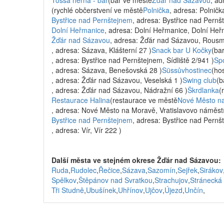
Tossa herna - bar
(bar ve městě
Žďár nad Sázavou
, ad
(rychlé občerstvení ve městě
Polnička
, adresa: Polničk
Bystřice nad Pernštejnem
, adresa: Bystřice nad Pern
Dolní Heřmanice
, adresa: Dolní Heřmanice, Dolní Heř
Žďár nad Sázavou
, adresa: Žďár nad Sázavou, Rousm
, adresa: Sázava, Klášterní 27 )
Snack bar U Kočky
(ba
, adresa: Bystřice nad Pernštejnem, Sídliště 2/941 )
Spo
, adresa: Sázava, Benešovská 28 )
Süssůvhostinec
(ho
, adresa: Žďár nad Sázavou, Veselská 1 )
Swing club
(b
, adresa: Žďár nad Sázavou, Nádražní 66 )
Škrdlanka
(
Restaurace Halina
(restaurace ve městě
Nové Město n
, adresa: Nové Město na Moravě, Vratislavovo náměstí
Bystřice nad Pernštejnem
, adresa: Bystřice nad Pernšt
, adresa: Vír, Vír 222 )
Další města ve stejném okrese Žďár nad Sázavou:
Ruda
,
Rudolec
,
Řečice
,
Sázava
,
Sazomín
,
Sejřek
,
Sirákov
Spělkov
,
Štěpánov nad Svratkou
,
Strachujov
,
Stránecká
Tři Studně
,
Ubušínek
,
Uhřínov
,
Ujčov
,
Újezd
,
Unčín
,