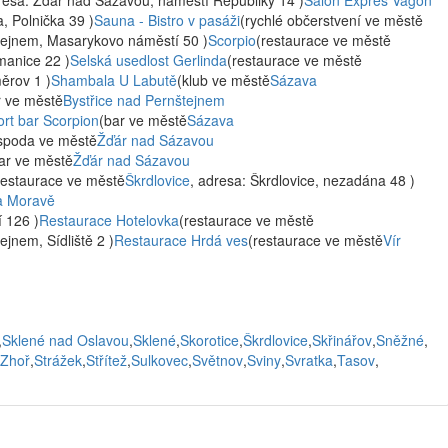
resa: Žďár nad Sázavou, náměstí Republiky 14 )
Salon Expres Vagón
a, Polnička 39 )
Sauna - Bistro v pasáži
(rychlé občerstvení ve městě
štejnem, Masarykovo náměstí 50 )
Scorpio
(restaurace ve městě
manice 22 )
Selská usedlost Gerlinda
(restaurace ve městě
ěrov 1 )
Shambala U Labutě
(klub ve městě
Sázava
r ve městě
Bystřice nad Pernštejnem
rt bar Scorpion
(bar ve městě
Sázava
spoda ve městě
Žďár nad Sázavou
ar ve městě
Žďár nad Sázavou
restaurace ve městě
Škrdlovice
, adresa: Škrdlovice, nezadána 48 )
a Moravě
 126 )
Restaurace Hotelovka
(restaurace ve městě
ejnem, Sídliště 2 )
Restaurace Hrdá ves
(restaurace ve městě
Vír
,
Sklené nad Oslavou
,
Sklené
,
Skorotice
,
Škrdlovice
,
Skřinářov
,
Sněžné
,
 Zhoř
,
Strážek
,
Střítež
,
Sulkovec
,
Světnov
,
Sviny
,
Svratka
,
Tasov
,