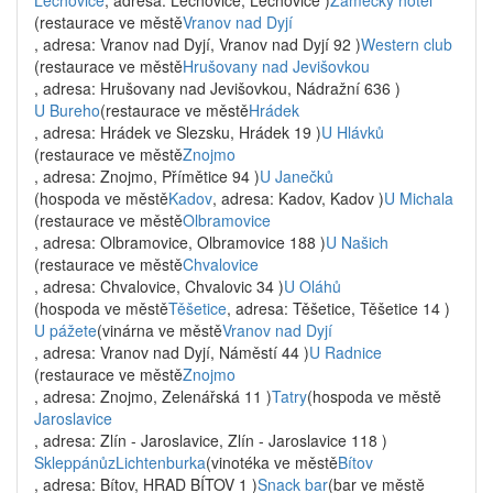
Lechovice
, adresa: Lechovice, Lechovice )
Zámecký hotel
(restaurace ve městě
Vranov nad Dyjí
, adresa: Vranov nad Dyjí, Vranov nad Dyjí 92 )
Western club
(restaurace ve městě
Hrušovany nad Jevišovkou
, adresa: Hrušovany nad Jevišovkou, Nádražní 636 )
U Bureho
(restaurace ve městě
Hrádek
, adresa: Hrádek ve Slezsku, Hrádek 19 )
U Hlávků
(restaurace ve městě
Znojmo
, adresa: Znojmo, Přímětice 94 )
U Janečků
(hospoda ve městě
Kadov
, adresa: Kadov, Kadov )
U Michala
(restaurace ve městě
Olbramovice
, adresa: Olbramovice, Olbramovice 188 )
U Našich
(restaurace ve městě
Chvalovice
, adresa: Chvalovice, Chvalovic 34 )
U Oláhů
(hospoda ve městě
Těšetice
, adresa: Těšetice, Těšetice 14 )
U pážete
(vinárna ve městě
Vranov nad Dyjí
, adresa: Vranov nad Dyjí, Náměstí 44 )
U Radnice
(restaurace ve městě
Znojmo
, adresa: Znojmo, Zelenářská 11 )
Tatry
(hospoda ve městě
Jaroslavice
, adresa: Zlín - Jaroslavice, Zlín - Jaroslavice 118 )
SkleppánůzLichtenburka
(vinotéka ve městě
Bítov
, adresa: Bítov, HRAD BÍTOV 1 )
Snack bar
(bar ve městě