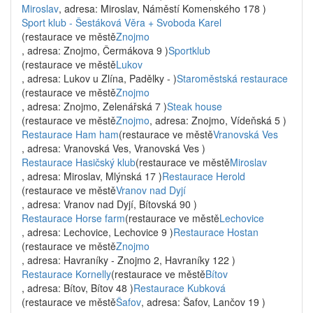
Miroslav
, adresa: Miroslav, Náměstí Komenského 178 )
Sport klub - Šestáková Věra + Svoboda Karel
(restaurace ve městě
Znojmo
, adresa: Znojmo, Čermákova 9 )
Sportklub
(restaurace ve městě
Lukov
, adresa: Lukov u Zlína, Padělky - )
Staroměstská restaurace
(restaurace ve městě
Znojmo
, adresa: Znojmo, Zelenářská 7 )
Steak house
(restaurace ve městě
Znojmo
, adresa: Znojmo, Vídeňská 5 )
Restaurace Ham ham
(restaurace ve městě
Vranovská Ves
, adresa: Vranovská Ves, Vranovská Ves )
Restaurace Hasičský klub
(restaurace ve městě
Miroslav
, adresa: Miroslav, Mlýnská 17 )
Restaurace Herold
(restaurace ve městě
Vranov nad Dyjí
, adresa: Vranov nad Dyjí, Bítovská 90 )
Restaurace Horse farm
(restaurace ve městě
Lechovice
, adresa: Lechovice, Lechovice 9 )
Restaurace Hostan
(restaurace ve městě
Znojmo
, adresa: Havraníky - Znojmo 2, Havraníky 122 )
Restaurace Kornelly
(restaurace ve městě
Bítov
, adresa: Bítov, Bítov 48 )
Restaurace Kubková
(restaurace ve městě
Šafov
, adresa: Šafov, Lančov 19 )