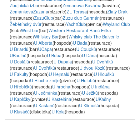
Zbojnická izba
(restaurace)
Zemanova Kavárna
(kavárna)
ZemánkovaZuzana
(pizzerie)
ZL Terasa
(hospoda)
Zlatý Drak
(restaurace)
ZuzuClub
(bar)
Zuzu club Gurmán
(restaurace)
Žebětínský dvůr
(restaurace)
YachtClub
(pivnice)
Wayland Club
(klub)
West bar
(bar)
Western Restaurant Ranč Erika
(restaurace)
Whiskey Bar
(bar)
Whisky club The Balvenie
(restaurace)
U Alberta
(hospoda)
U Bada
(restaurace)
U Briardů
(bar)
UČápa
(restaurace)
U Čoupků
(restaurace)
UBadinů
(hospoda)
U Boba
(hospoda)
U Dána
(hospoda)
U Dostálů
(restaurace)
U Dupala
(hospoda)
U Dvořáků
(restaurace)
U Dvořáků
(restaurace)
U dvou Kozlů
(restaurace)
U Fakulty
(hospoda)
U Hejmalů
(restaurace)
U Hloušků
(hospoda)
U Hluché zmije
(pivnice)
U Holubů
(restaurace)
U Hřebíčků
(hospoda)
U hrocha
(hospoda)
U Indiána
(restaurace)
U Ječmínka
(restaurace)
U Ježků
(hospoda)
U Kapličky
(pivnice)
U Kastelána
(restaurace)
UKašny
(restaurace)
U Kaštanů
(restaurace)
U Klimešů
(hospoda)
U Klusáčů
(diskotéka)
U Kola
(hospoda)