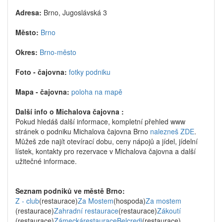
Adresa:
Brno, Jugoslávská 3
Město:
Brno
Okres:
Brno-město
Foto - čajovna:
fotky podniku
Mapa - čajovna:
poloha na mapě
Další info o Michalova čajovna :
Pokud hledáš další informace, kompletní přehled www
stránek o podniku Michalova čajovna Brno
nalezneš ZDE
.
Můžeš zde najít otevírací dobu, ceny nápojů a jídel, jídelní
lístek, kontakty pro rezervace v Michalova čajovna a další
užitečné informace.
Seznam podniků ve městě Brno:
Z - club
(restaurace)
Za Mostem
(hospoda)
Za mostem
(restaurace)
Zahradní restaurace
(restaurace)
Zákoutí
(restaurace)
ZámeckárestauraceBelcredi
(restaurace)