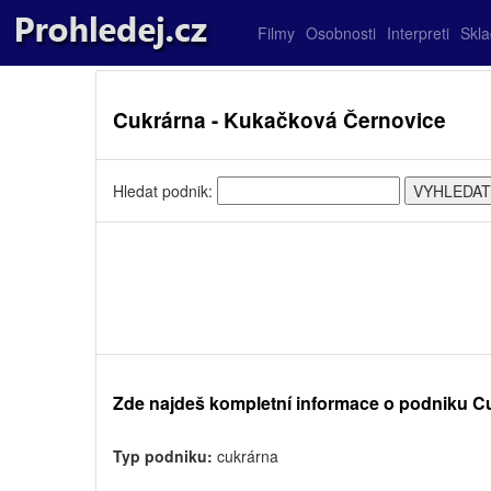
Filmy
Osobnosti
Interpreti
Skl
Cukrárna - Kukačková Černovice
Hledat podnik:
Zde najdeš kompletní informace o podniku C
Typ podniku:
cukrárna