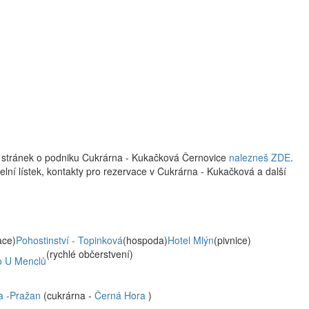
w stránek o podniku Cukrárna - Kukačková Černovice
nalezneš ZDE
.
delní lístek, kontakty pro rezervace v Cukrárna - Kukačková a další
ace)
Pohostinství - Topinková
(hospoda)
Hotel Mlýn
(pivnice)
(rychlé občerstvení)
ro U Menclů
a -Pražan
(cukrárna -
Černá Hora
)