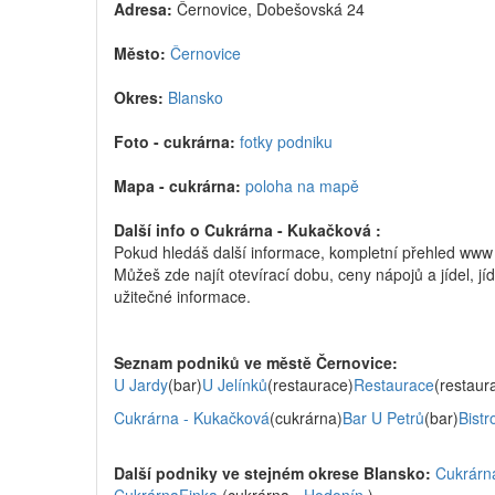
Adresa:
Černovice, Dobešovská 24
Město:
Černovice
Okres:
Blansko
Foto - cukrárna:
fotky podniku
Mapa - cukrárna:
poloha na mapě
Další info o Cukrárna - Kukačková :
Pokud hledáš další informace, kompletní přehled ww
Můžeš zde najít otevírací dobu, ceny nápojů a jídel, jí
užitečné informace.
Seznam podniků ve městě Černovice:
U Jardy
(bar)
U Jelínků
(restaurace)
Restaurace
(restaur
Cukrárna - Kukačková
(cukrárna)
Bar U Petrů
(bar)
Bist
Další podniky ve stejném okrese Blansko:
Cukrárn