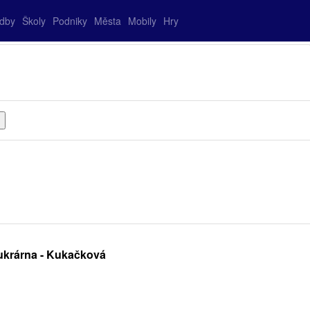
adby
Školy
Podniky
Města
Mobily
Hry
ukrárna - Kukačková