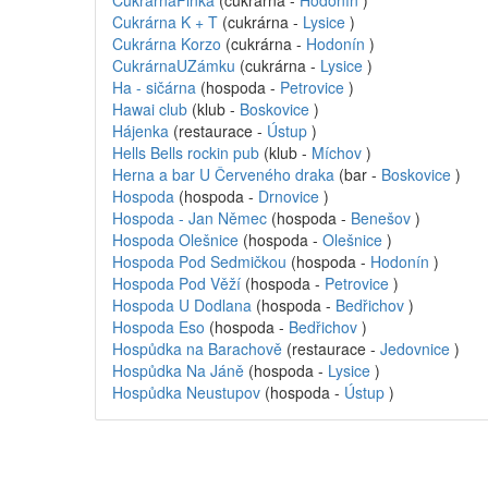
CukrárnaFinka
(cukrárna -
Hodonín
)
Cukrárna K + T
(cukrárna -
Lysice
)
Cukrárna Korzo
(cukrárna -
Hodonín
)
CukrárnaUZámku
(cukrárna -
Lysice
)
Ha - sičárna
(hospoda -
Petrovice
)
Hawai club
(klub -
Boskovice
)
Hájenka
(restaurace -
Ústup
)
Hells Bells rockin pub
(klub -
Míchov
)
Herna a bar U Červeného draka
(bar -
Boskovice
)
Hospoda
(hospoda -
Drnovice
)
Hospoda - Jan Němec
(hospoda -
Benešov
)
Hospoda Olešnice
(hospoda -
Olešnice
)
Hospoda Pod Sedmičkou
(hospoda -
Hodonín
)
Hospoda Pod Věží
(hospoda -
Petrovice
)
Hospoda U Dodlana
(hospoda -
Bedřichov
)
Hospoda Eso
(hospoda -
Bedřichov
)
Hospůdka na Barachově
(restaurace -
Jedovnice
)
Hospůdka Na Jáně
(hospoda -
Lysice
)
Hospůdka Neustupov
(hospoda -
Ústup
)