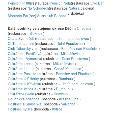
Pension nr 68
(restaurace)
Pension Nela
(restaurace)
Ovo Bar
(restaurace)
Na Schodech
(restaurace)
Natura
(čajovna)
(diskotéka)
Montana Bar
(bar)
Music club Beseda
Další podniky ve stejném okrese Děčín:
Chadima
(restaurace -
Šluknov
)
Chata Zvoneček
(restaurace -
Jiřetín pod Jedlovou
)
Chilis restaurant
(restaurace -
Dolní Poustevna
)
Club Táborský vrch
(restaurace -
Benešov nad Ploučnicí
)
Cukrárna - Povtišová
(cukrárna -
Mikulášovice
)
Cukrárna - Vymerová
(cukrárna -
Dolní Poustevna
)
Cukrárna Lenka
(cukrárna -
Mikulášovice
)
Cukrárna Limma
(cukrárna -
Česká Kamenice
)
Cukrárna Pusinka
(cukrárna -
Benešov nad Ploučnicí
)
Cukrárna U Fišerky
(cukrárna -
Rumburk
)
Cukrárna U Křivánků
(cukrárna -
Jiřetín pod Jedlovou
)
Cukrárna Venezia
(cukrárna -
Rumburk
)
Cukrářství Skala
(cukrárna -
Rumburk
)
Doubnická hospoda
(hospoda -
Krásná Lípa
)
Hostinec a Smíšenka
(hospoda -
Valkeřice
)
Hostinec Kytlice
(hospoda -
Kytlice
)