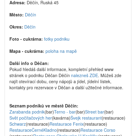
Adresa:
Děčín, Ruská 45
Město:
Děčín
Okres:
Děčín
Foto - cukrárna:
fotky podniku
Mapa - cukrárna:
poloha na mapě
Další info o Děčan:
Pokud hledáš další informace, kompletní přehled www
stránek o podniku Děčan Děčín
nalezneš ZDE
. Můžeš zde
najít otevírací dobu, ceny nápojů a jídel, jídelní lístek,
kontakty pro rezervace v Děčan a další užitečné informace.
Seznam podniků ve městě Děčín:
Zarabanda podnik
(bar)
Terno - bar
(bar)
Street bar
(bar)
Svět počítačových her
(kavárna)
Švejk restaurant
(restaurace)
Schwarz
(restaurace)
Restaurace Fenix
(restaurace)
RestauraceČernéKladno
(restaurace)
Restaurace Corso