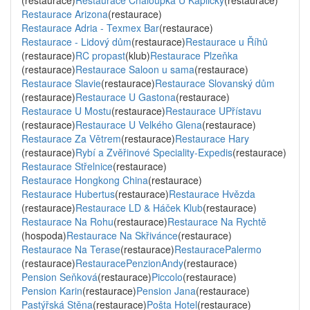
(restaurace)
Restaurace Chaloupka U Kapličky
(restaurace)
Restaurace Arizona
(restaurace)
Restaurace Adria - Texmex Bar
(restaurace)
Restaurace - Lidový dům
(restaurace)
Restaurace u Říhů
(restaurace)
RC propast
(klub)
Restaurace Plzeňka
(restaurace)
Restaurace Saloon u sama
(restaurace)
Restaurace Slavie
(restaurace)
Restaurace Slovanský dům
(restaurace)
Restaurace U Gastona
(restaurace)
Restaurace U Mostu
(restaurace)
Restaurace UPřístavu
(restaurace)
Restaurace U Velkého Glena
(restaurace)
Restaurace Za Větrem
(restaurace)
Restaurace Hary
(restaurace)
Rybí a Zvěřinové Speciality-Expedis
(restaurace)
Restaurace Střelnice
(restaurace)
Restaurace Hongkong China
(restaurace)
Restaurace Hubertus
(restaurace)
Restaurace Hvězda
(restaurace)
Restaurace LD & Háček Klub
(restaurace)
Restaurace Na Rohu
(restaurace)
Restaurace Na Rychtě
(hospoda)
Restaurace Na Skřivánce
(restaurace)
Restaurace Na Terase
(restaurace)
RestauracePalermo
(restaurace)
RestauracePenzionAndy
(restaurace)
Pension Seňková
(restaurace)
Piccolo
(restaurace)
Pension Karin
(restaurace)
Pension Jana
(restaurace)
Pastýřská Stěna
(restaurace)
Pošta Hotel
(restaurace)