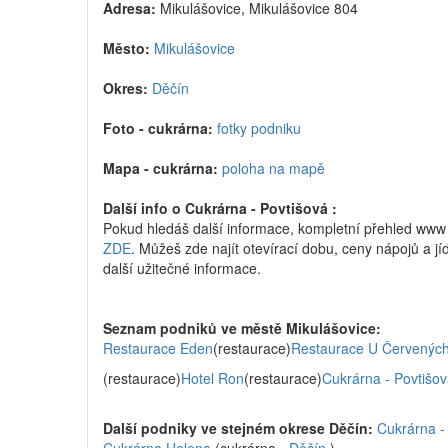
Adresa:
Mikulášovice, Mikulášovice 804
Město:
Mikulášovice
Okres:
Děčín
Foto - cukrárna:
fotky podniku
Mapa - cukrárna:
poloha na mapě
Další info o Cukrárna - Povtišová :
Pokud hledáš další informace, kompletní přehled www
ZDE
. Můžeš zde najít otevírací dobu, ceny nápojů a jíd
další užitečné informace.
Seznam podniků ve městě Mikulášovice:
Restaurace Eden
(restaurace)
Restaurace U Červenýc
(restaurace)
Hotel Ron
(restaurace)
Cukrárna - Povtišo
Další podniky ve stejném okrese Děčín:
Cukrárna 