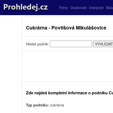
Filmy
Osobnosti
Interpreti
Skl
Cukrárna - Povtišová Mikulášovice
Hledat podnik:
Zde najdeš kompletní informace o podniku Cu
Typ podniku:
cukrárna