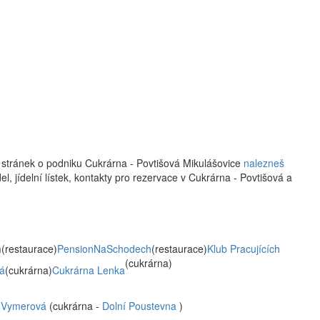
 stránek o podniku Cukrárna - Povtišová Mikulášovice
nalezneš
el, jídelní lístek, kontakty pro rezervace v Cukrárna - Povtišová a
h
(restaurace)
PensionNaSchodech
(restaurace)
Klub Pracujících
(cukrárna)
vá
(cukrárna)
Cukrárna Lenka
- Vymerová
(cukrárna -
Dolní Poustevna
)