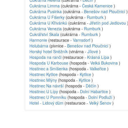
Cukrárna Helena
(cukrárna -
Děčín
)
Cukrárna Limma
(cukrárna -
Česká Kamenice
)
Cukrárna Pusinka
(cukrárna -
Benešov nad Ploučnicí
)
Cukrárna U Fišerky
(cukrárna -
Rumburk
)
Cukrárna U Křivánků
(cukrárna -
Jiřetín pod Jedlovou
Cukrárna Venezia
(cukrárna -
Rumburk
)
Cukrářství Skala
(cukrárna -
Rumburk
)
Harmonie
(restaurace -
Varnsdorf
)
Holubárna
(pivnice -
Benešov nad Ploučnicí
)
Horský hotel Sněžník
(vinárna -
Jílové
)
Hospoda na ranči
(restaurace -
Krásná Lípa
)
Hospoda U Karbouse
(hospoda -
Velká Bukovina
)
Hostinec a Smíšenka
(hospoda -
Valkeřice
)
Hostinec Kytlice
(hospoda -
Kytlice
)
Hostinec Mlýny
(hospoda -
Kytlice
)
Hostinec Na návrší
(hospoda -
Děčín
)
Hostinec U Lípy
(hospoda -
Dolní Habartice
)
Hostinec U Pomníku
(hospoda -
Dolní Podluží
)
Hotel - Lidový dům
(restaurace -
Velký Šenov
)