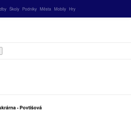
adby
Školy
Podniky
Města
Mobily
Hry
krárna - Povtišová