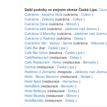
Další podniky ve stejném okrese Česká Lípa:
Coun
Cukrárna - kavárna Viola
(cukrárna -
Cvikov
)
Cukrárna - Zetková
(cukrárna -
Cvikov
)
Cukrárna Dana
(cukrárna -
Mimoň
)
Cukrárna kafe
(cukrárna -
Jablonec nad Jizerou
)
Cukrárna U Marušky
(cukrárna -
Jablonec nad Jizerou
Cukrárna U Radnice
(cukrárna -
Doksy
)
Cukrářství Viki - Vamoz - Servis
(cukrárna -
Vítkovice
)
Café Bar
(bar -
Česká Lípa
)
Cafe Bar Union
(kavárna -
Česká Lípa
)
CaféRestaurant
(restaurace -
Doksy
)
Café Restaurant - Hořec
(restaurace -
Benecko
)
Centrál
(restaurace -
Česká Lípa
)
Hostinec U Zemánků
(hospoda -
Jablonec nad Jizerou
Hotel - Beran Slavomír
(restaurace -
Svojek
)
Hotel Ados
(restaurace -
Harrachov
)
HotelBára
(restaurace -
Benecko
)
Hotel Bellevue
(restaurace -
Doksy
)
Hotel Beseda
(restaurace -
Mimoň
)
HotelBezděz
(restaurace -
Doksy
)