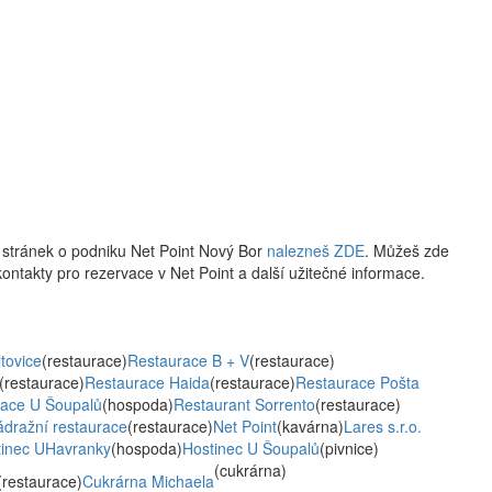
 stránek o podniku Net Point Nový Bor
nalezneš ZDE
. Můžeš zde
, kontakty pro rezervace v Net Point a další užitečné informace.
tovice
(restaurace)
Restaurace B + V
(restaurace)
(restaurace)
Restaurace Haida
(restaurace)
Restaurace Pošta
race U Šoupalů
(hospoda)
Restaurant Sorrento
(restaurace)
dražní restaurace
(restaurace)
Net Point
(kavárna)
Lares s.r.o.
tinec UHavranky
(hospoda)
Hostinec U Šoupalů
(pivnice)
(cukrárna)
(restaurace)
Cukrárna Michaela