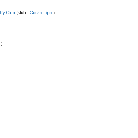
try Club
(klub -
Česká Lípa
)
)
)