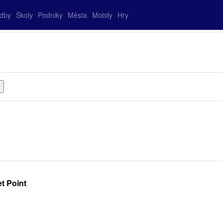
adby
Školy
Podniky
Města
Mobily
Hry
t Point