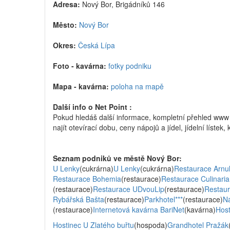
Adresa:
Nový Bor, Brigádníků 146
Město:
Nový Bor
Okres:
Česká Lípa
Foto - kavárna:
fotky podniku
Mapa - kavárna:
poloha na mapě
Další info o Net Point :
Pokud hledáš další informace, kompletní přehled www
najít otevírací dobu, ceny nápojů a jídel, jídelní lístek
Seznam podniků ve městě Nový Bor:
U Lenky
(cukrárna)
U Lenky
(cukrárna)
Restaurace Arnul
Restaurace Bohemia
(restaurace)
Restaurace Culinaria
(restaurace)
Restaurace UDvouLip
(restaurace)
Restau
Rybářská Bašta
(restaurace)
Parkhotel***
(restaurace)
Ná
(restaurace)
Internetová kavárna BariNet
(kavárna)
Hos
Hostinec U Zlatého buřtu
(hospoda)
Grandhotel Pražák