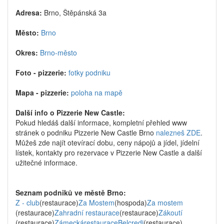
Adresa:
Brno, Štěpánská 3a
Město:
Brno
Okres:
Brno-město
Foto - pizzerie:
fotky podniku
Mapa - pizzerie:
poloha na mapě
Další info o Pizzerie New Castle:
Pokud hledáš další informace, kompletní přehled www
stránek o podniku Pizzerie New Castle Brno
nalezneš ZDE
.
Můžeš zde najít otevírací dobu, ceny nápojů a jídel, jídelní
lístek, kontakty pro rezervace v Pizzerie New Castle a další
užitečné informace.
Seznam podniků ve městě Brno:
Z - club
(restaurace)
Za Mostem
(hospoda)
Za mostem
(restaurace)
Zahradní restaurace
(restaurace)
Zákoutí
(restaurace)
ZámeckárestauraceBelcredi
(restaurace)