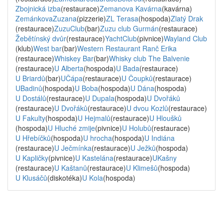
Zbojnická izba
(restaurace)
Zemanova Kavárna
(kavárna)
ZemánkovaZuzana
(pizzerie)
ZL Terasa
(hospoda)
Zlatý Drak
(restaurace)
ZuzuClub
(bar)
Zuzu club Gurmán
(restaurace)
Žebětínský dvůr
(restaurace)
YachtClub
(pivnice)
Wayland Club
(klub)
West bar
(bar)
Western Restaurant Ranč Erika
(restaurace)
Whiskey Bar
(bar)
Whisky club The Balvenie
(restaurace)
U Alberta
(hospoda)
U Bada
(restaurace)
U Briardů
(bar)
UČápa
(restaurace)
U Čoupků
(restaurace)
UBadinů
(hospoda)
U Boba
(hospoda)
U Dána
(hospoda)
U Dostálů
(restaurace)
U Dupala
(hospoda)
U Dvořáků
(restaurace)
U Dvořáků
(restaurace)
U dvou Kozlů
(restaurace)
U Fakulty
(hospoda)
U Hejmalů
(restaurace)
U Hloušků
(hospoda)
U Hluché zmije
(pivnice)
U Holubů
(restaurace)
U Hřebíčků
(hospoda)
U hrocha
(hospoda)
U Indiána
(restaurace)
U Ječmínka
(restaurace)
U Ježků
(hospoda)
U Kapličky
(pivnice)
U Kastelána
(restaurace)
UKašny
(restaurace)
U Kaštanů
(restaurace)
U Klimešů
(hospoda)
U Klusáčů
(diskotéka)
U Kola
(hospoda)