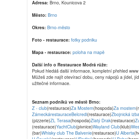
Adresa:
Brno, Kounicova 2
Město:
Brno
Okres:
Brno-město
Foto - restaurace:
fotky podniku
Mapa - restaurace:
poloha na mapě
Další info o Restaurace Modrá růže:
Pokud hledáš další informace, kompletní přehled ww
Můžeš zde najít otevírací dobu, ceny nápojů a jídel, jí
užitečné informace.
Seznam podniků ve městě Brno:
Z - club
(restaurace)
Za Mostem
(hospoda)
Za mostem
(
ZámeckárestauraceBelcredi
(restaurace)
Zbojnická izb
(pizzerie)
ZL Terasa
(hospoda)
Zlatý Drak
(restaurace)
Z
(restaurace)
YachtClub
(pivnice)
Wayland Club
(klub)
Wes
(bar)
Whisky club The Balvenie
(restaurace)
U Alberta
(h