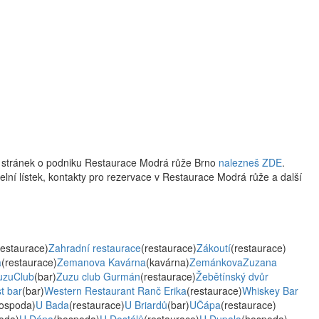
w stránek o podniku Restaurace Modrá růže Brno
nalezneš ZDE
.
delní lístek, kontakty pro rezervace v Restaurace Modrá růže a další
restaurace)
Zahradní restaurace
(restaurace)
Zákoutí
(restaurace)
a
(restaurace)
Zemanova Kavárna
(kavárna)
ZemánkovaZuzana
uzuClub
(bar)
Zuzu club Gurmán
(restaurace)
Žebětínský dvůr
t bar
(bar)
Western Restaurant Ranč Erika
(restaurace)
Whiskey Bar
ospoda)
U Bada
(restaurace)
U Briardů
(bar)
UČápa
(restaurace)