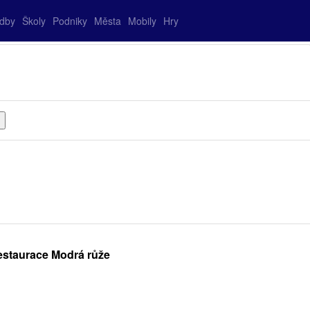
adby
Školy
Podniky
Města
Mobily
Hry
estaurace Modrá růže