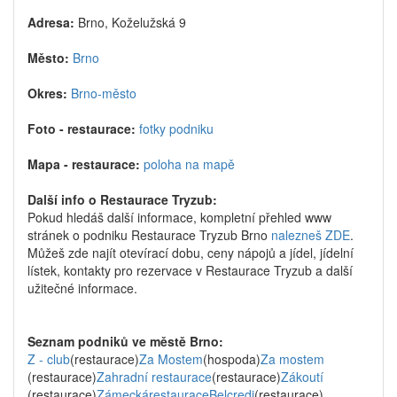
Adresa:
Brno, Koželužská 9
Město:
Brno
Okres:
Brno-město
Foto - restaurace:
fotky podniku
Mapa - restaurace:
poloha na mapě
Další info o Restaurace Tryzub:
Pokud hledáš další informace, kompletní přehled www
stránek o podniku Restaurace Tryzub Brno
nalezneš ZDE
.
Můžeš zde najít otevírací dobu, ceny nápojů a jídel, jídelní
lístek, kontakty pro rezervace v Restaurace Tryzub a další
užitečné informace.
Seznam podniků ve městě Brno:
Z - club
(restaurace)
Za Mostem
(hospoda)
Za mostem
(restaurace)
Zahradní restaurace
(restaurace)
Zákoutí
(restaurace)
ZámeckárestauraceBelcredi
(restaurace)