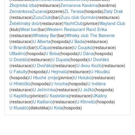
Zbojnická izba
(restaurace)
Zemanova Kavárna
(kavárna)
ZemánkovaZuzana
(pizzerie)
ZL Terasa
(hospoda)
Zlatý Drak
(restaurace)
ZuzuClub
(bar)
Zuzu club Gurmán
(restaurace)
Žebětínský dvůr
(restaurace)
YachtClub
(pivnice)
Wayland Club
(klub)
West bar
(bar)
Western Restaurant Ranč Erika
(restaurace)
Whiskey Bar
(bar)
Whisky club The Balvenie
(restaurace)
U Alberta
(hospoda)
U Bada
(restaurace)
U Briardů
(bar)
UČápa
(restaurace)
U Čoupků
(restaurace)
UBadinů
(hospoda)
U Boba
(hospoda)
U Dána
(hospoda)
U Dostálů
(restaurace)
U Dupala
(hospoda)
U Dvořáků
(restaurace)
U Dvořáků
(restaurace)
U dvou Kozlů
(restaurace)
U Fakulty
(hospoda)
U Hejmalů
(restaurace)
U Hloušků
(hospoda)
U Hluché zmije
(pivnice)
U Holubů
(restaurace)
U Hřebíčků
(hospoda)
U hrocha
(hospoda)
U Indiána
(restaurace)
U Ječmínka
(restaurace)
U Ježků
(hospoda)
U Kapličky
(pivnice)
U Kastelána
(restaurace)
UKašny
(restaurace)
U Kaštanů
(restaurace)
U Klimešů
(hospoda)
U Klusáčů
(diskotéka)
U Kola
(hospoda)