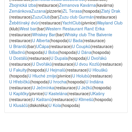
Zbojnická izba
(restaurace)
Zemanova Kavárna
(kavárna)
ZemánkovaZuzana
(pizzerie)
ZL Terasa
(hospoda)
Zlatý Drak
(restaurace)
ZuzuClub
(bar)
Zuzu club Gurmán
(restaurace)
Žebětínský dvůr
(restaurace)
YachtClub
(pivnice)
Wayland Club
(klub)
West bar
(bar)
Western Restaurant Ranč Erika
(restaurace)
Whiskey Bar
(bar)
Whisky club The Balvenie
(restaurace)
U Alberta
(hospoda)
U Bada
(restaurace)
U Briardů
(bar)
UČápa
(restaurace)
U Čoupků
(restaurace)
UBadinů
(hospoda)
U Boba
(hospoda)
U Dána
(hospoda)
U Dostálů
(restaurace)
U Dupala
(hospoda)
U Dvořáků
(restaurace)
U Dvořáků
(restaurace)
U dvou Kozlů
(restaurace)
U Fakulty
(hospoda)
U Hejmalů
(restaurace)
U Hloušků
(hospoda)
U Hluché zmije
(pivnice)
U Holubů
(restaurace)
U Hřebíčků
(hospoda)
U hrocha
(hospoda)
U Indiána
(restaurace)
U Ječmínka
(restaurace)
U Ježků
(hospoda)
U Kapličky
(pivnice)
U Kastelána
(restaurace)
UKašny
(restaurace)
U Kaštanů
(restaurace)
U Klimešů
(hospoda)
U Klusáčů
(diskotéka)
U Kola
(hospoda)