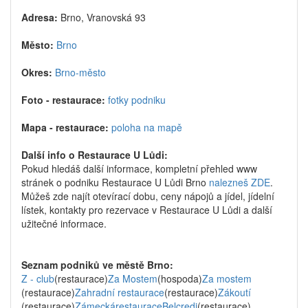
Adresa:
Brno, Vranovská 93
Město:
Brno
Okres:
Brno-město
Foto - restaurace:
fotky podniku
Mapa - restaurace:
poloha na mapě
Další info o Restaurace U Lůdi:
Pokud hledáš další informace, kompletní přehled www
stránek o podniku Restaurace U Lůdi Brno
nalezneš ZDE
.
Můžeš zde najít otevírací dobu, ceny nápojů a jídel, jídelní
lístek, kontakty pro rezervace v Restaurace U Lůdi a další
užitečné informace.
Seznam podniků ve městě Brno:
Z - club
(restaurace)
Za Mostem
(hospoda)
Za mostem
(restaurace)
Zahradní restaurace
(restaurace)
Zákoutí
(restaurace)
ZámeckárestauraceBelcredi
(restaurace)