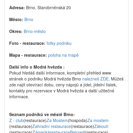
Adresa:
Brno, Starobrněnská 20
Město:
Brno
Okres:
Brno-město
Foto - restaurace:
fotky podniku
Mapa - restaurace:
poloha na mapě
Další info o Modrá hvězda :
Pokud hledáš další informace, kompletní přehled www
stránek o podniku Modrá hvězda Brno
nalezneš ZDE
. Můžeš
zde najít otevírací dobu, ceny nápojů a jídel, jídelní lístek,
kontakty pro rezervace v Modrá hvězda a další užitečné
informace.
Seznam podniků ve městě Brno:
Z - club
(restaurace)
Za Mostem
(hospoda)
Za mostem
(restaurace)
Zahradní restaurace
(restaurace)
Zákoutí
(restaurace)
ZámeckárestauraceBelcredi
(restaurace)