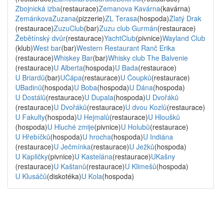
Zbojnická izba
(restaurace)
Zemanova Kavárna
(kavárna)
ZemánkovaZuzana
(pizzerie)
ZL Terasa
(hospoda)
Zlatý Drak
(restaurace)
ZuzuClub
(bar)
Zuzu club Gurmán
(restaurace)
Žebětínský dvůr
(restaurace)
YachtClub
(pivnice)
Wayland Club
(klub)
West bar
(bar)
Western Restaurant Ranč Erika
(restaurace)
Whiskey Bar
(bar)
Whisky club The Balvenie
(restaurace)
U Alberta
(hospoda)
U Bada
(restaurace)
U Briardů
(bar)
UČápa
(restaurace)
U Čoupků
(restaurace)
UBadinů
(hospoda)
U Boba
(hospoda)
U Dána
(hospoda)
U Dostálů
(restaurace)
U Dupala
(hospoda)
U Dvořáků
(restaurace)
U Dvořáků
(restaurace)
U dvou Kozlů
(restaurace)
U Fakulty
(hospoda)
U Hejmalů
(restaurace)
U Hloušků
(hospoda)
U Hluché zmije
(pivnice)
U Holubů
(restaurace)
U Hřebíčků
(hospoda)
U hrocha
(hospoda)
U Indiána
(restaurace)
U Ječmínka
(restaurace)
U Ježků
(hospoda)
U Kapličky
(pivnice)
U Kastelána
(restaurace)
UKašny
(restaurace)
U Kaštanů
(restaurace)
U Klimešů
(hospoda)
U Klusáčů
(diskotéka)
U Kola
(hospoda)