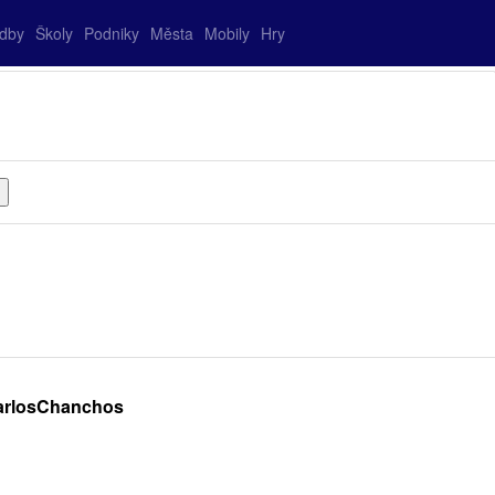
adby
Školy
Podniky
Města
Mobily
Hry
CarlosChanchos