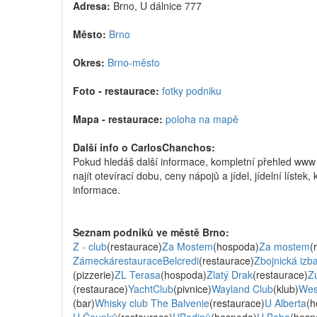
Adresa:
Brno, U dálnice 777
Město:
Brno
Okres:
Brno-město
Foto - restaurace:
fotky podniku
Mapa - restaurace:
poloha na mapě
Další info o CarlosChanchos:
Pokud hledáš další informace, kompletní přehled ww
najít otevírací dobu, ceny nápojů a jídel, jídelní líste
informace.
Seznam podniků ve městě Brno:
Z - club
(restaurace)
Za Mostem
(hospoda)
Za mostem
(
ZámeckárestauraceBelcredi
(restaurace)
Zbojnická izb
(pizzerie)
ZL Terasa
(hospoda)
Zlatý Drak
(restaurace)
Z
(restaurace)
YachtClub
(pivnice)
Wayland Club
(klub)
Wes
(bar)
Whisky club The Balvenie
(restaurace)
U Alberta
(h