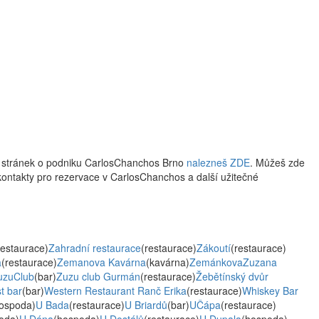
w stránek o podniku CarlosChanchos Brno
nalezneš ZDE
. Můžeš zde
k, kontakty pro rezervace v CarlosChanchos a další užitečné
restaurace)
Zahradní restaurace
(restaurace)
Zákoutí
(restaurace)
a
(restaurace)
Zemanova Kavárna
(kavárna)
ZemánkovaZuzana
uzuClub
(bar)
Zuzu club Gurmán
(restaurace)
Žebětínský dvůr
t bar
(bar)
Western Restaurant Ranč Erika
(restaurace)
Whiskey Bar
ospoda)
U Bada
(restaurace)
U Briardů
(bar)
UČápa
(restaurace)