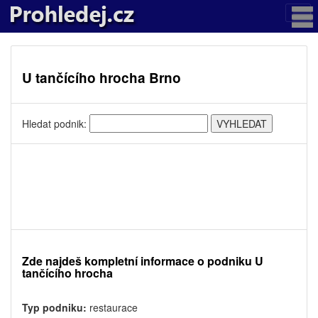
U tančícího hrocha Brno
Hledat podnik:
Zde najdeš kompletní informace o podniku U
tančícího hrocha
Typ podniku:
restaurace