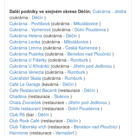
Další podniky ve stejném okrese Děčín:
Cukrárna - Jindra
(cukrárna -
Děčín
)
Cukrárna - Povtišová
(cukrárna -
Mikulášovice
)
Cukrárna - Vymerová
(cukrárna -
Dolní Poustevna
)
Cukrárna Helena
(cukrárna -
Děčín
)
Cukrárna Lenka
(cukrárna -
Mikulášovice
)
Cukrárna Limma
(cukrárna -
Česká Kamenice
)
Cukrárna Pusinka
(cukrárna -
Benešov nad Ploučnicí
)
Cukrárna U Fišerky
(cukrárna -
Rumburk
)
Cukrárna U Křivánků
(cukrárna -
Jiřetín pod Jedlovou
)
Cukrárna Venezia
(cukrárna -
Rumburk
)
Cukrářství Skala
(cukrárna -
Rumburk
)
Café La Garage
(kavárna -
Děčín
)
Cafe Restaurant Bacardi
(restaurace -
Děčín
)
Chadima
(restaurace -
Šluknov
)
Chata Zvoneček
(restaurace -
Jiřetín pod Jedlovou
)
Chilis restaurant
(restaurace -
Dolní Poustevna
)
Club R5
(bar -
Děčín
)
Club Rock Café
(restaurace -
Děčín
)
Club Táborský vrch
(restaurace -
Benešov nad Ploučnicí
)
Harmonie
(restaurace -
Varnsdorf
)