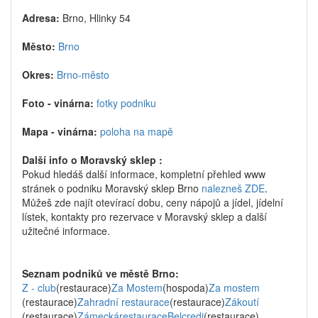
Adresa:
Brno, Hlinky 54
Město:
Brno
Okres:
Brno-město
Foto - vinárna:
fotky podniku
Mapa - vinárna:
poloha na mapě
Další info o Moravský sklep :
Pokud hledáš další informace, kompletní přehled www
stránek o podniku Moravský sklep Brno
nalezneš ZDE
.
Můžeš zde najít otevírací dobu, ceny nápojů a jídel, jídelní
lístek, kontakty pro rezervace v Moravský sklep a další
užitečné informace.
Seznam podniků ve městě Brno:
Z - club
(restaurace)
Za Mostem
(hospoda)
Za mostem
(restaurace)
Zahradní restaurace
(restaurace)
Zákoutí
(restaurace)
ZámeckárestauraceBelcredi
(restaurace)