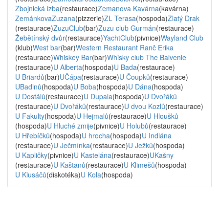
Zbojnická izba
(restaurace)
Zemanova Kavárna
(kavárna)
ZemánkovaZuzana
(pizzerie)
ZL Terasa
(hospoda)
Zlatý Drak
(restaurace)
ZuzuClub
(bar)
Zuzu club Gurmán
(restaurace)
Žebětínský dvůr
(restaurace)
YachtClub
(pivnice)
Wayland Club
(klub)
West bar
(bar)
Western Restaurant Ranč Erika
(restaurace)
Whiskey Bar
(bar)
Whisky club The Balvenie
(restaurace)
U Alberta
(hospoda)
U Bada
(restaurace)
U Briardů
(bar)
UČápa
(restaurace)
U Čoupků
(restaurace)
UBadinů
(hospoda)
U Boba
(hospoda)
U Dána
(hospoda)
U Dostálů
(restaurace)
U Dupala
(hospoda)
U Dvořáků
(restaurace)
U Dvořáků
(restaurace)
U dvou Kozlů
(restaurace)
U Fakulty
(hospoda)
U Hejmalů
(restaurace)
U Hloušků
(hospoda)
U Hluché zmije
(pivnice)
U Holubů
(restaurace)
U Hřebíčků
(hospoda)
U hrocha
(hospoda)
U Indiána
(restaurace)
U Ječmínka
(restaurace)
U Ježků
(hospoda)
U Kapličky
(pivnice)
U Kastelána
(restaurace)
UKašny
(restaurace)
U Kaštanů
(restaurace)
U Klimešů
(hospoda)
U Klusáčů
(diskotéka)
U Kola
(hospoda)