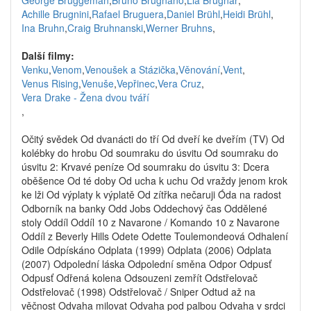
George Bruggeman
,
Bruno Brugnano
,
Lia Brugnar
,
Achille Brugnini
,
Rafael Bruguera
,
Daniel Brühl
,
Heidi Brühl
,
Ina Bruhn
,
Craig Bruhnanski
,
Werner Bruhns
,
Další filmy:
Venku
,
Venom
,
Venoušek a Stázička
,
Věnování
,
Vent
,
Venus Rising
,
Venuše
,
Vepřinec
,
Vera Cruz
,
Vera Drake - Žena dvou tváří
,
Očitý svědek Od dvanácti do tří Od dveří ke dveřím (TV) Od
kolébky do hrobu Od soumraku do úsvitu Od soumraku do
úsvitu 2: Krvavé peníze Od soumraku do úsvitu 3: Dcera
oběšence Od té doby Od ucha k uchu Od vraždy jenom krok
ke lži Od výplaty k výplatě Od zítřka nečaruji Óda na radost
Odborník na banky Odd Jobs Oddechový čas Oddělené
stoly Oddíl Oddíl 10 z Navarone / Komando 10 z Navarone
Oddíl z Beverly Hills Odete Odette Toulemondeová Odhalení
Odile Odpískáno Odplata (1999) Odplata (2006) Odplata
(2007) Odpolední láska Odpolední směna Odpor Odpusť
Odpusť Odřená kolena Odsouzeni zemřít Odstřelovač
Odstřelovač (1998) Odstřelovač / Sniper Odtud až na
věčnost Odvaha milovat Odvaha pod palbou Odvaha v srdci