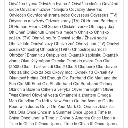
Odvážná hyena Odvážná hyena 2 Odvážná slečna Odvážné
srdce Odvážní mužové / Sanjuro Odvážný Severino
Odvlečen Odvrácená strana nebe Odysseus Odysseus (TV)
Odysseus a hvězdy Odznak zrady (TV) Of Human Bondage
Of Human Hearts Off Screen Oficiální verze Oh happy day
Oh Oheň Ohlédnutí Ohněm a mečem Ohnisko Ohnisko
požáru (TV) Ohnivá bouře Ohnivá sedla / Žhavá sedla
Ohnivé léto Ohnivé vozy Ohnivé žně Ohnivý had (TV) Ohnivý
oceán Ohňostroj Ohňostroj (1997) Ohňostroj marnosti
Ohrožení Britannicu Oidipus král Okamžik záblesku Okamžik
zlomu Okamžitý nápad Okénko Okno do dvora Oko Oko
(2008) Oko - Tvář ve zdi Oko 2 Oko 3 Oko bere Oko dravce
Oko za oko Oko za oko Okovy moci Okrsek 13 Okrsek 49
Okurkový hrdina Old Enough Old Firehand Old Man and the
Sea Old Mill Pond Old Shatterhand Old Surehand Oldboy
Oldřich a Božena Oliheň a velryba Oliver the Eighth Oliver
Twist Oliver! Olověná vesta Omámení a zmatení Omega
Man Omrzlina On řádí v New Yorku On the Avenue On the
Road with Judas On ví On Your Mark On Ona sa zbláznila
Ona Ona Once Once in a Summer Once Upon a Time in
China Once upon a Time in China & America Once Upon a
Time in China II Once Upon a Time in China III Once Upon a