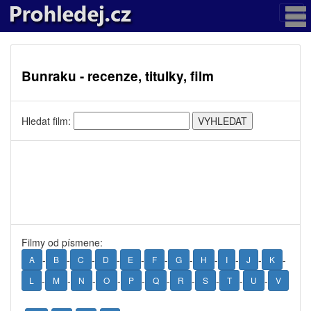
Bunraku - recenze, titulky, film
Hledat film:
Filmy od písmene:
-
-
-
-
-
-
-
-
-
-
-
A
B
C
D
E
F
G
H
I
J
K
-
-
-
-
-
-
-
-
-
-
L
M
N
O
P
Q
R
S
T
U
V