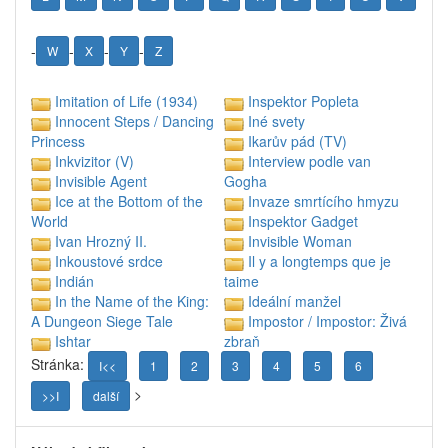
-
-
-
-
W
X
Y
Z
Imitation of Life (1934)
Inspektor Popleta
Innocent Steps / Dancing
Iné svety
Ikarův pád (TV)
Princess
Inkvizitor (V)
Interview podle van
Invisible Agent
Gogha
Ice at the Bottom of the
Invaze smrtícího hmyzu
Inspektor Gadget
World
Ivan Hrozný II.
Invisible Woman
Inkoustové srdce
Il y a longtemps que je
Indián
taime
In the Name of the King:
Ideální manžel
Impostor / Impostor: Živá
A Dungeon Siege Tale
Ishtar
zbraň
Stránka:
I<<
1
2
3
4
5
6
>
>>I
další