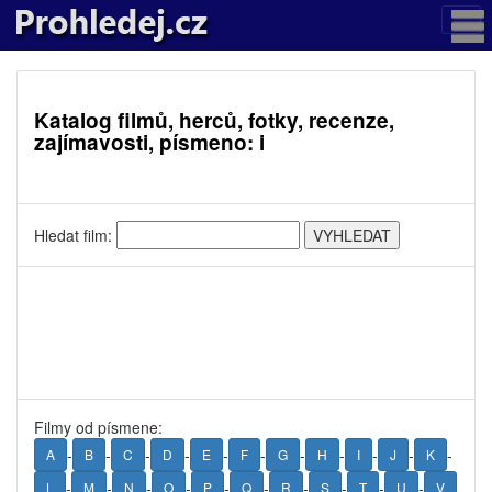
Katalog filmů, herců, fotky, recenze,
zajímavosti, písmeno: i
Hledat film:
Filmy od písmene:
-
-
-
-
-
-
-
-
-
-
-
A
B
C
D
E
F
G
H
I
J
K
-
-
-
-
-
-
-
-
-
-
L
M
N
O
P
Q
R
S
T
U
V