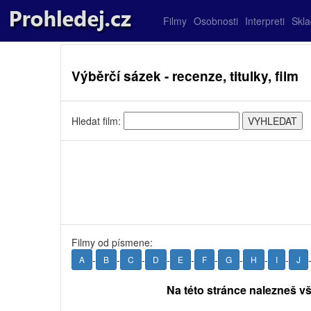
Filmy
Osobnosti
Interpreti
Skl
Výběrčí sázek - recenze, titulky, film
Hledat film:
Filmy od písmene:
-
-
-
-
-
-
-
-
-
A
B
C
D
E
F
G
H
I
J
Na této stránce nalezneš vš