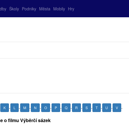
adby
Školy
Podniky
Města
Mobily
Hry
-
-
-
-
-
-
-
-
-
-
-
-
-
K
L
M
N
O
P
Q
R
S
T
U
V
e o filmu Výběrčí sázek