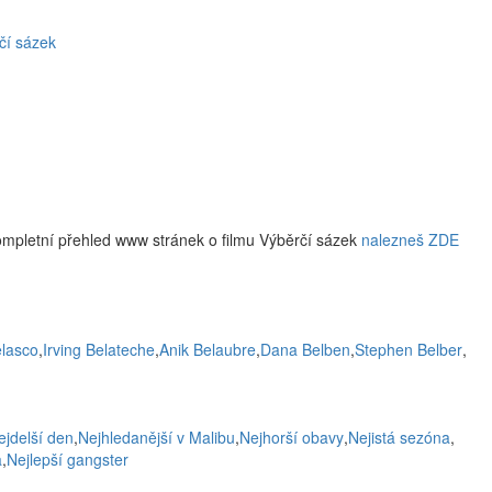
čí sázek
ompletní přehled www stránek o filmu Výběrčí sázek
nalezneš ZDE
lasco
,
Irving Belateche
,
Anik Belaubre
,
Dana Belben
,
Stephen Belber
,
ejdelší den
,
Nejhledanější v Malibu
,
Nejhorší obavy
,
Nejistá sezóna
,
a
,
Nejlepší gangster