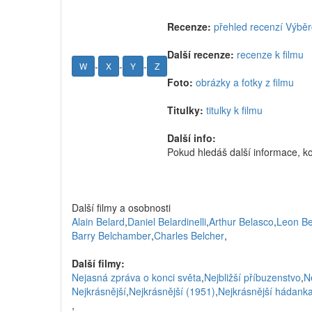
Recenze:
přehled recenzí Výběr
Další recenze:
recenze k filmu
-
-
-
W
X
Y
Z
Foto:
obrázky a fotky z filmu
Titulky:
titulky k filmu
Další info:
Pokud hledáš další informace, k
Další filmy a osobnosti
Alain Belard
,
Daniel Belardinelli
,
Arthur Belasco
,
Leon Be
Barry Belchamber
,
Charles Belcher
,
Další filmy:
Nejasná zpráva o konci světa
,
Nejbližší příbuzenstvo
,
N
Nejkrásnější
,
Nejkrásnější (1951)
,
Nejkrásnější hádank
,