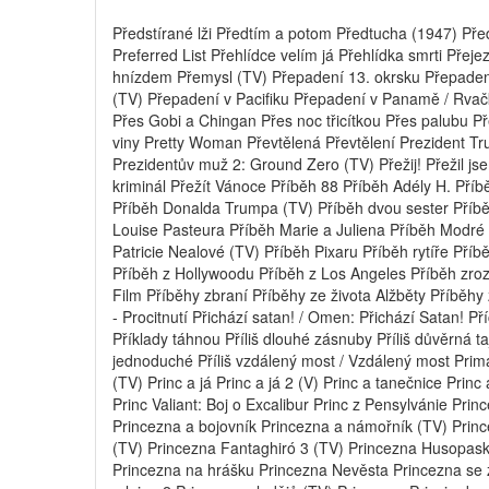
Předstírané lži Předtím a potom Předtucha (1947) Př
Preferred List Přehlídce velím já Přehlídka smrti Pře
hnízdem Přemysl (TV) Přepadení 13. okrsku Přepaden
(TV) Přepadení v Pacifiku Přepadení v Panamě / Rva
Přes Gobi a Chingan Přes noc třicítkou Přes palubu 
viny Pretty Woman Převtělená Převtělení Prezident T
Prezidentův muž 2: Ground Zero (TV) Přežij! Přežil jse
kriminál Přežít Vánoce Příběh 88 Příběh Adély H. Pří
Příběh Donalda Trumpa (TV) Příběh dvou sester Příběh
Louise Pasteura Příběh Marie a Juliena Příběh Modré 
Patricie Nealové (TV) Příběh Pixaru Příběh rytíře Příb
Příběh z Hollywoodu Příběh z Los Angeles Příběh zroz
Film Příběhy zbraní Příběhy ze života Alžběty Příběhy
- Procitnutí Přichází satan! / Omen: Přichází Satan! Př
Příklady táhnou Příliš dlouhé zásnuby Příliš důvěrná taj
jednoduché Příliš vzdálený most / Vzdálený most Pri
(TV) Princ a já Princ a já 2 (V) Princ a tanečnice Princ
Princ Valiant: Boj o Excalibur Princ z Pensylvánie Prin
Princezna a bojovník Princezna a námořník (TV) Prin
(TV) Princezna Fantaghiró 3 (TV) Princezna Husopas
Princezna na hrášku Princezna Nevěsta Princezna se 