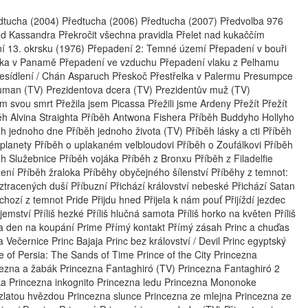
edtucha (2004) Předtucha (2006) Předtucha (2007) Předvolba 976
jezd Kassandra Překročit všechna pravidla Přelet nad kukaččím
í 13. okrsku (1976) Přepadení 2: Temné území Přepadení v bouři
čka v Panamě Přepadení ve vzduchu Přepadení vlaku z Pelhamu
Přesídlení / Chán Asparuch Přeskoč Přestřelka v Palermu Presumpce
ruman (TV) Prezidentova dcera (TV) Prezidentův muž (TV)
m svou smrt Přežila jsem Picassa Přežili jsme Ardeny Přežít Přežít
běh Alvina Straighta Příběh Antwona Fishera Příběh Buddyho Hollyho
 jednoho dne Příběh jednoho života (TV) Příběh lásky a cti Příběh
planety Příběh o uplakaném velbloudovi Příběh o Zoufálkovi Příběh
ěh Služebnice Příběh vojáka Příběh z Bronxu Příběh z Filadelfie
ení Příběh žraloka Příběhy obyčejného šílenství Příběhy z temnot:
 ztracených duší Příbuzní Přichází království nebeské Přichází Satan
íchozí z temnot Pride Přijdu hned Přijela k nám pouť Přijíždí jezdec
emství Příliš hezké Příliš hlučná samota Příliš horko na květen Příliš
ma den na koupání Prime Přímý kontakt Přímý zásah Princ a chuďas
 a Večernice Princ Bajaja Princ bez království / Devil Princ egyptský
ce of Persia: The Sands of Time Prince of the City Princezna
cezna a žabák Princezna Fantaghiró (TV) Princezna Fantaghiró 2
ka Princezna inkognito Princezna ledu Princezna Mononoke
zlatou hvězdou Princezna slunce Princezna ze mlejna Princezna ze